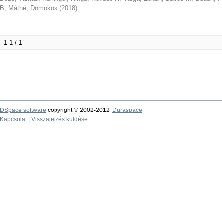
B
;
Máthé, Domokos
(
2018
)
1-1 / 1
DSpace software
copyright © 2002-2012
Duraspace
Kapcsolat
|
Visszajelzés küldése