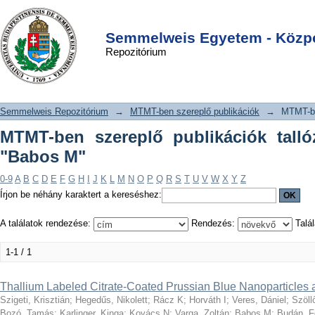
MTMT-ben szereplő publikációk
DSpace/Manakin Repository
Login
tallózása szerző szerint "Babos M"
Semmelweis Egyetem - Közpo
Repozitórium
Semmelweis Repozitórium
→
MTMT-ben szereplő publikációk
→
MTMT-be
MTMT-ben szereplő publikációk talló
"Babos M"
0-9
A
B
C
D
E
F
G
H
I
J
K
L
M
N
O
P
Q
R
S
T
U
V
W
X
Y
Z
Írjon be néhány karaktert a kereséshez:
A találatok rendezése:
Rendezés:
Talál
1-1 / 1
Thallium Labeled Citrate-Coated Prussian Blue Nanoparticles 
Szigeti, Krisztián
;
Hegedűs, Nikolett
;
Rácz K
;
Horváth I
;
Veres, Dániel
;
Szöll
Bozó, Tamás
;
Karlinger, Kinga
;
Kovács N
;
Varga, Zoltán
;
Babos M
;
Budán, F