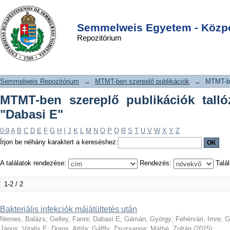
MTMT-ben szereplő publikációk
DSpace/Manakin Repository
Login
tallózása szerző szerint "Dabasi E"
Semmelweis Egyetem - Közpo
Repozitórium
Semmelweis Repozitórium
→
MTMT-ben szereplő publikációk
→
MTMT-be
MTMT-ben szereplő publikációk talló
"Dabasi E"
0-9
A
B
C
D
E
F
G
H
I
J
K
L
M
N
O
P
Q
R
S
T
U
V
W
X
Y
Z
Írjon be néhány karaktert a kereséshez:
A találatok rendezése:
Rendezés:
Talál
1-2 / 2
Bakteriális infekciók májátültetés után
Nemes, Balázs
;
Gelley, Fanni
;
Dabasi E
;
Gámán, György
;
Fehérvári, Imre
;
G
János
;
Vitalis E
;
Doros, Attila
;
Gálffy, Zsuzsanna
;
Máthé, Zoltán
(
2015
)