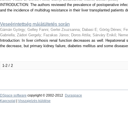
INTRODUCTION: The authors reviewed the prevalence of postoperative infecti
and the incidence of multidrug resistance in their liver transplanted patients 
Veseérintettség májátültetés során
Gámán György
;
Gelley Fanni
;
Gerlei Zsuzsanna
;
Dabasi E
;
Görög Dénes
;
Fe
Gabriella
;
Zádori Gergely
;
Fazakas János
;
Doros Attila
;
Sárváry Enikő
;
Neme
Introduction: In liver cirrhosis renal function decreases as well. Hepatorena
the decrease, but primary kidney failure, diabetes mellitus and some diseases
1-2 / 2
DSpace software
copyright © 2002-2012
Duraspace
Kapcsolat
|
Visszajelzés küldése