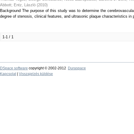
Abbott
;
Entz, László
(
2010
)
Background The purpose of this study was to determine the cerebrovascular ri
degree of stenosis, clinical features, and ultrasonic plaque characteristics in
1-1 / 1
DSpace software
copyright © 2002-2012
Duraspace
Kapcsolat
|
Visszajelzés küldése