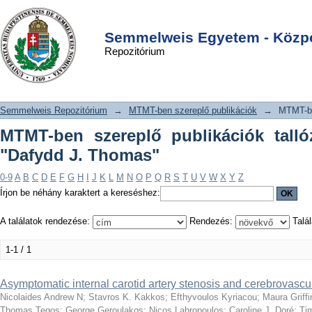
MTMT-ben szereplő publikációk
DSpace/Manakin Repository
Login
tallózása szerző szerint "Dafydd J.
Semmelweis Egyetem - Közpo
Repozitórium
Thomas"
Semmelweis Repozitórium
→
MTMT-ben szereplő publikációk
→
MTMT-be
MTMT-ben szereplő publikációk talló
"Dafydd J. Thomas"
0-9
A
B
C
D
E
F
G
H
I
J
K
L
M
N
O
P
Q
R
S
T
U
V
W
X
Y
Z
Írjon be néhány karaktert a kereséshez:
A találatok rendezése:
Rendezés:
Talál
1-1 / 1
Asymptomatic internal carotid artery stenosis and cerebrovascular
Nicolaides Andrew N
;
Stavros K. Kakkos
;
Efthyvoulos Kyriacou
;
Maura Griffi
Thomas Tegos
;
George Geroulakos
;
Nicos Labropoulos
;
Caroline J. Doré
;
Tim