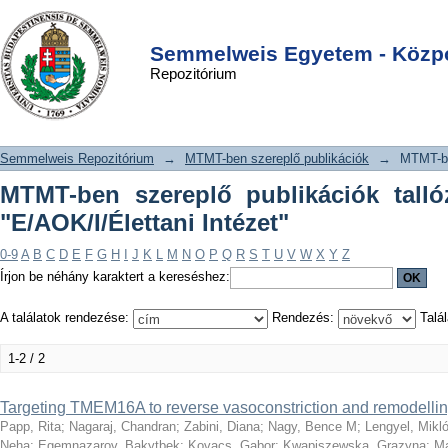
MTMT-ben szereplő publikációk
DSpace/Manakin Repository
Login
tallózása szerző szerint "E/AOK/I/
Semmelweis Egyetem - Közpo
Repozitórium
Élettani Intézet"
Semmelweis Repozitórium
→
MTMT-ben szereplő publikációk
→
MTMT-be
MTMT-ben szereplő publikációk talló
"E/AOK/I/Élettani Intézet"
0-9
A
B
C
D
E
F
G
H
I
J
K
L
M
N
O
P
Q
R
S
T
U
V
W
X
Y
Z
Írjon be néhány karaktert a kereséshez:
A találatok rendezése:
Rendezés:
Talál
1-2 / 2
Targeting TMEM16A to reverse vasoconstriction and remodellin
Papp, Rita
;
Nagaraj, Chandran
;
Zabini, Diana
;
Nagy, Bence M
;
Lengyel, Mikl
Neha
;
Egemnazarov, Bakytbek
;
Kovacs, Gabor
;
Kwapiszewska, Grazyna
;
Ma