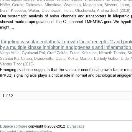
Höfler, Gerald
;
Didiasova, Miroslava
;
Wygrecka, Malgorzata
;
Sievers, Laura
;
Bahil
;
Klepetko, Walter
;
Olschewski, Horst
;
Olschewski, Andrea Judit
(
2019
)
Our systematic analysis of anion channels and transporters in idiopathic 
showed marked upregulation of the Cl- channel TMEM16A gene.We hypot
might ...
Targeting vascular endothelial growth factor receptor 2 and pro
by a multiple kinase inhibitor in angiogenesis and inflammation 
Varga Attila
;
Gyulavari Pál
;
Greff Zoltán
;
Futosi Krisztina
;
Németh Tamás
;
Si
Szántai-Kis Csaba
;
Brauswetter Diána
;
Kokas Márton
;
Borbély Gábor
;
Erdei 
Vántus Tibor
(
2015
)
Emerging evidence suggests that the vascular endothelial growth factor rec
(PKD1) signaling axis plays a critical role in normal and pathological angiogen
1-2 / 2
DSpace software
copyright © 2002-2012
Duraspace