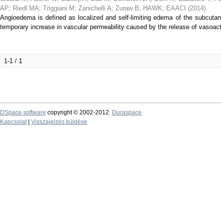
AP
;
Riedl MA
;
Triggiani M
;
Zanichelli A
;
Zuraw B
;
HAWK
;
EAACI
(
2014
)
Angioedema is defined as localized and self-limiting edema of the subcuta
temporary increase in vascular permeability caused by the release of vasoac
1-1 / 1
DSpace software
copyright © 2002-2012
Duraspace
Kapcsolat
|
Visszajelzés küldése