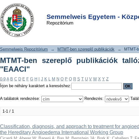
MTMT-ben szereplő publikációk
DSpace/Manakin Repository
Login
tallózása szerző szerint "EAACI"
Semmelweis Egyetem - Közpo
Repozitórium
Semmelweis Repozitórium
→
MTMT-ben szereplő publikációk
→
MTMT-be
MTMT-ben szereplő publikációk talló
"EAACI"
0-9
A
B
C
D
E
F
G
H
I
J
K
L
M
N
O
P
Q
R
S
T
U
V
W
X
Y
Z
Írjon be néhány karaktert a kereséshez:
A találatok rendezése:
Rendezés:
Talál
1-1 / 1
Classification, diagnosis, and approach to treatment for angio
the Hereditary Angioedema International Working Group
Cicardi M
;
Aberer W
;
Banerji A
;
Bas M
;
Bernstein JA
;
Bork K
;
Caballero T
;
Fa