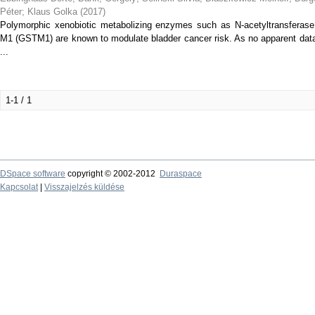
Péter
;
Klaus Golka
(
2017
)
Polymorphic xenobiotic metabolizing enzymes such as N-acetyltransferase 
M1 (GSTM1) are known to modulate bladder cancer risk. As no apparent data
...
1-1 / 1
DSpace software
copyright © 2002-2012
Duraspace
Kapcsolat
|
Visszajelzés küldése