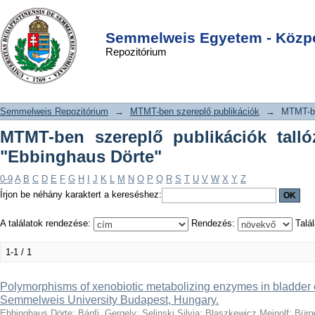
MTMT-ben szereplő publikációk
DSpace/Manakin Repository
Login
tallózása szerző szerint "Ebbinghaus
Semmelweis Egyetem - Közpo
Repozitórium
Dörte"
Semmelweis Repozitórium
→
MTMT-ben szereplő publikációk
→
MTMT-be
MTMT-ben szereplő publikációk talló
"Ebbinghaus Dörte"
0-9
A
B
C
D
E
F
G
H
I
J
K
L
M
N
O
P
Q
R
S
T
U
V
W
X
Y
Z
Írjon be néhány karaktert a kereséshez:
A találatok rendezése:
Rendezés:
Talál
1-1 / 1
Polymorphisms of xenobiotic metabolizing enzymes in bladder c
Semmelweis University Budapest, Hungary.
Ebbinghaus Dörte
;
Bánfi, Gergely
;
Selinski Silvia
;
Blaszkewicz Meinolf
;
Bürg