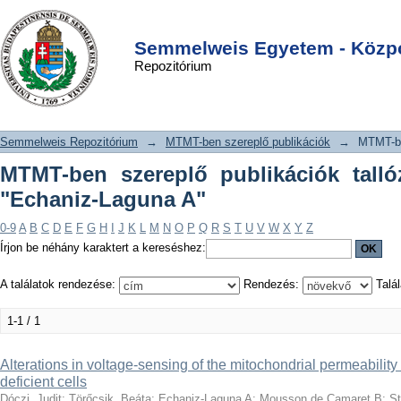
MTMT-ben szereplő publikációk
DSpace/Manakin Repository
Login
tallózása szerző szerint "Echaniz-
Semmelweis Egyetem - Közpo
Repozitórium
Laguna A"
Semmelweis Repozitórium
→
MTMT-ben szereplő publikációk
→
MTMT-be
MTMT-ben szereplő publikációk talló
"Echaniz-Laguna A"
0-9
A
B
C
D
E
F
G
H
I
J
K
L
M
N
O
P
Q
R
S
T
U
V
W
X
Y
Z
Írjon be néhány karaktert a kereséshez:
A találatok rendezése:
Rendezés:
Talál
1-1 / 1
Alterations in voltage-sensing of the mitochondrial permeability
deficient cells
Dóczi, Judit
;
Törőcsik, Beáta
;
Echaniz-Laguna A
;
Mousson de Camaret B
;
St