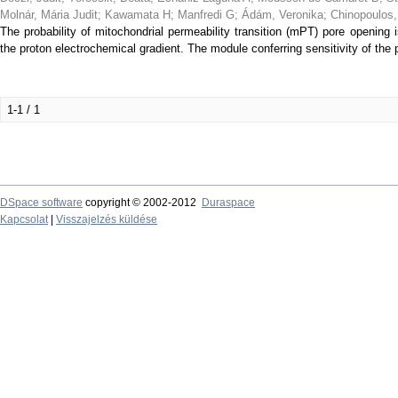
Molnár, Mária Judit
;
Kawamata H
;
Manfredi G
;
Ádám, Veronika
;
Chinopoulos,
The probability of mitochondrial permeability transition (mPT) pore opening 
the proton electrochemical gradient. The module conferring sensitivity of the p
1-1 / 1
DSpace software
copyright © 2002-2012
Duraspace
Kapcsolat
|
Visszajelzés küldése