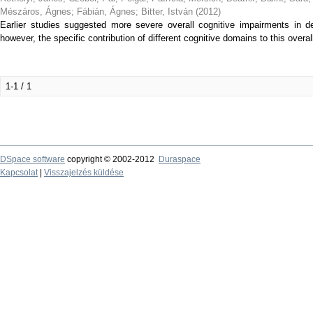
Mészáros, Ágnes
;
Fábián, Ágnes
;
Bitter, István
(
2012
)
Earlier studies suggested more severe overall cognitive impairments in def
however, the specific contribution of different cognitive domains to this overa
1-1 / 1
DSpace software
copyright © 2002-2012
Duraspace
Kapcsolat
|
Visszajelzés küldése