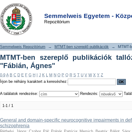
MTMT-ben szereplő publikációk
DSpace/Manakin Repository
Login
tallózása szerző szerint "Fábián,
Semmelweis Egyetem - Közpo
Repozitórium
Ágnes"
Semmelweis Repozitórium
→
MTMT-ben szereplő publikációk
→
MTMT-be
MTMT-ben szereplő publikációk talló
"Fábián, Ágnes"
0-9
A
B
C
D
E
F
G
H
I
J
K
L
M
N
O
P
Q
R
S
T
U
V
W
X
Y
Z
Írjon be néhány karaktert a kereséshez:
A találatok rendezése:
Rendezés:
Talál
1-1 / 1
General and domain-specific neurocognitive impairments in defic
schizophrenia
Réthelyi, János
;
Czobor, Pál
;
Polgár, Patrícia
;
Mersich, Beatrix
;
Bálint, Sára