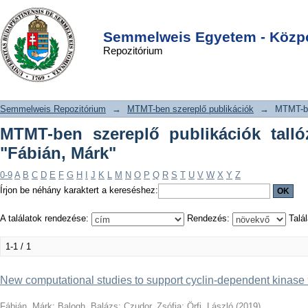
MTMT-ben szereplő publikációk
DSpace/Manakin Repository
Login
tallózása szerző szerint "Fábián, Márk"
Semmelweis Egyetem - Közpo
Repozitórium
Semmelweis Repozitórium
→
MTMT-ben szereplő publikációk
→
MTMT-be
MTMT-ben szereplő publikációk talló
"Fábián, Márk"
0-9
A
B
C
D
E
F
G
H
I
J
K
L
M
N
O
P
Q
R
S
T
U
V
W
X
Y
Z
Írjon be néhány karaktert a kereséshez:
A találatok rendezése:
Rendezés:
Talál
1-1 / 1
New computational studies to support cyclin-dependent kinase 
Fábián, Márk
;
Balogh, Balázs
;
Czudor, Zsófia
;
Örfi, László
(
2019
)