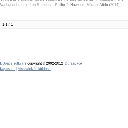
Vanhaesebroeck
;
Len Stephens
;
Phillip T. Hawkins
;
Mócsai Attila
(
2014
)
1-1 / 1
DSpace software
copyright © 2002-2012
Duraspace
Kapcsolat
|
Visszajelzés küldése