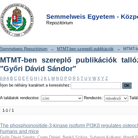
MTMT-ben szereplő publikációk
DSpace/Manakin Repository
Login
tallózása szerző szerint "Győri Dávid
Semmelweis Egyetem - Közpo
Repozitórium
Sándor"
Semmelweis Repozitórium
→
MTMT-ben szereplő publikációk
→
MTMT-be
MTMT-ben szereplő publikációk talló
"Győri Dávid Sándor"
0-9
A
B
C
D
E
F
G
H
I
J
K
L
M
N
O
P
Q
R
S
T
U
V
W
X
Y
Z
Írjon be néhány karaktert a kereséshez:
A találatok rendezése:
Rendezés:
Talál
1-1 / 1
The phosphoinositide-3-kinase isoform PI3Kβ regulates osteocl
humans and mice
Győri Dávid Sándor
;
Csete Dániel
;
Benkő Szilvia
;
Suhasini Kulkarni
;
Mandl P