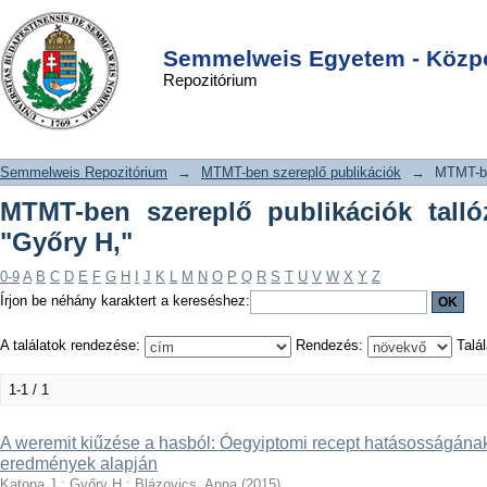
MTMT-ben szereplő publikációk
DSpace/Manakin Repository
Login
tallózása szerző szerint "Győry H,"
Semmelweis Egyetem - Közpo
Repozitórium
Semmelweis Repozitórium
→
MTMT-ben szereplő publikációk
→
MTMT-be
MTMT-ben szereplő publikációk talló
"Győry H,"
0-9
A
B
C
D
E
F
G
H
I
J
K
L
M
N
O
P
Q
R
S
T
U
V
W
X
Y
Z
Írjon be néhány karaktert a kereséshez:
A találatok rendezése:
Rendezés:
Talál
1-1 / 1
A weremit kiűzése a hasból: Óegyiptomi recept hatásosságának
eredmények alapján
Katona J,
;
Győry H,
;
Blázovics, Anna
(
2015
)