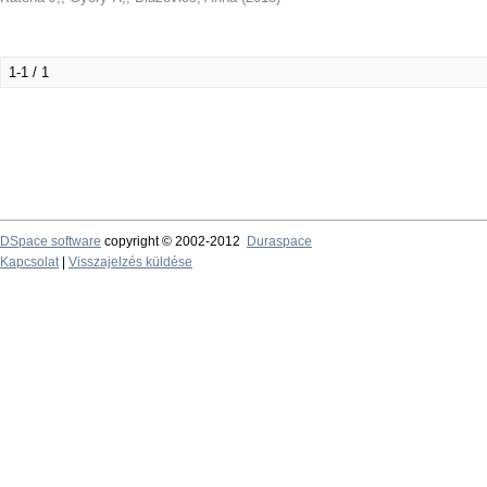
1-1 / 1
DSpace software
copyright © 2002-2012
Duraspace
Kapcsolat
|
Visszajelzés küldése