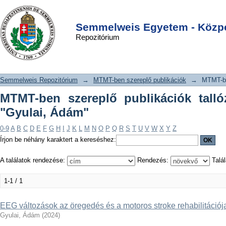
MTMT-ben szereplő publikációk
DSpace/Manakin Repository
Login
tallózása szerző szerint "Gyulai,
Semmelweis Egyetem - Közpo
Repozitórium
Ádám"
Semmelweis Repozitórium
→
MTMT-ben szereplő publikációk
→
MTMT-be
MTMT-ben szereplő publikációk talló
"Gyulai, Ádám"
0-9
A
B
C
D
E
F
G
H
I
J
K
L
M
N
O
P
Q
R
S
T
U
V
W
X
Y
Z
Írjon be néhány karaktert a kereséshez:
A találatok rendezése:
Rendezés:
Talál
1-1 / 1
EEG változások az öregedés és a motoros stroke rehabilitációj
Gyulai, Ádám
(
2024
)