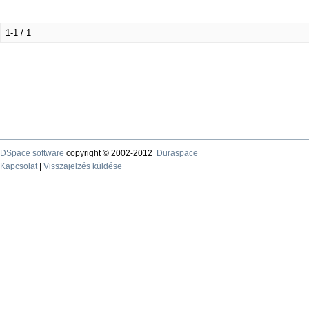
1-1 / 1
DSpace software
copyright © 2002-2012
Duraspace
Kapcsolat
|
Visszajelzés küldése