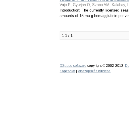
Vajo P
;
Gyurjan O
;
Szabo AM
;
Kalabay, 
Introduction: The currently licensed seaso
amounts of 15 mu g hemagglutinin per virus
1-1 / 1
DSpace software
copyright © 2002-2012
Du
Kapcsolat
|
Visszajelzés küldése