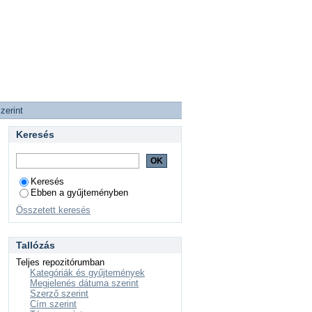
zerint
Keresés
Keresés
Ebben a gyűjteményben
Összetett keresés
Tallózás
Teljes repozitórumban
Kategóriák és gyűjtemények
Megjelenés dátuma szerint
Szerző szerint
Cím szerint