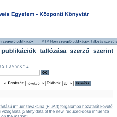
lő publikációk
Login
int "Gyurjan O"
is Egyetem - Központi Könyvtár
 szereplő publikációk
→
MTMT-ben szereplő publikációk Tallózás szerző s
ublikációk tallózása szerző szerint
R
S
T
U
V
W
X
Y
Z
Rendezés:
Találatok:
yártású influenzavakcina (FluArt) forgalomba hozatalát követő
vizsgálata [Safety data of the new, reduced-dose influenza
n on the market]