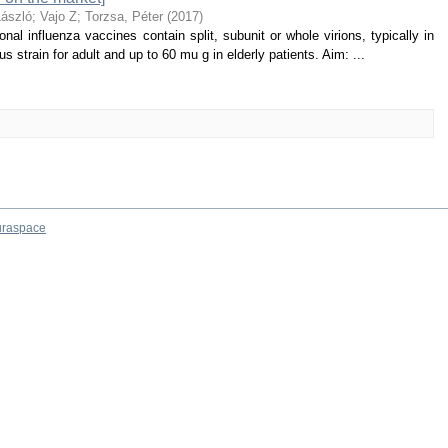
László
;
Vajo Z
;
Torzsa, Péter
(
2017
)
nal influenza vaccines contain split, subunit or whole virions, typically in
 strain for adult and up to 60 mu g in elderly patients. Aim: ...
raspace