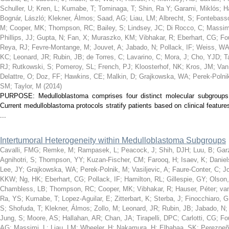
Schuller, U
;
Kren, L
;
Kumabe, T
;
Tominaga, T
;
Shin, Ra Y
;
Garami, Miklós
;
H
Bognár, László
;
Klekner, Álmos
;
Saad, AG
;
Liau, LM
;
Albrecht, S
;
Fontebass
M
;
Cooper, MK
;
Thompson, RC
;
Bailey, S
;
Lindsey, JC
;
Di Rocco, C
;
Massim
Phillips, JJ
;
Gupta, N
;
Fan, X
;
Muraszko, KM
;
Vibhakar, R
;
Eberhart, CG
;
Fo
Reya, RJ
;
Fevre-Montange, M
;
Jouvet, A
;
Jabado, N
;
Pollack, IF
;
Weiss, W
KC
;
Leonard, JR
;
Rubin, JB
;
de Torres, C
;
Lavarino, C
;
Mora, J
;
Cho, YJD
;
T
RJ
;
Rutkowski, S
;
Pomeroy, SL
;
French, PJ
;
Kloosterhof, NK
;
Kros, JM
;
Van
Delattre, O
;
Doz, FF
;
Hawkins, CE
;
Malkin, D
;
Grajkowska, WA
;
Perek-Polni
SM
;
Taylor, M
(
2014
)
PURPOSE: Medulloblastoma comprises four distinct molecular subgroup
Current medulloblastoma protocols stratify patients based on clinical feature
...
Intertumoral Heterogeneity within Medulloblastoma Subgroups
Cavalli, FMG
;
Remke, M
;
Rampasek, L
;
Peacock, J
;
Shih, DJH
;
Luu, B
;
Garz
Agnihotri, S
;
Thompson, YY
;
Kuzan-Fischer, CM
;
Farooq, H
;
Isaev, K
;
Daniel
Lee, JY
;
Grajkowska, WA
;
Perek-Polnik, M
;
Vasiljevic, A
;
Faure-Conter, C
;
J
KKW
;
Ng, HK
;
Eberhart, CG
;
Pollack, IF
;
Hamilton, RL
;
Gillespie, GY
;
Olson
Chambless, LB
;
Thompson, RC
;
Cooper, MK
;
Vibhakar, R
;
Hauser, Péter
;
va
Ra, YS
;
Kumabe, T
;
Lopez-Aguilar, E
;
Zitterbart, K
;
Sterba, J
;
Finocchiaro, G
S
;
Shofuda, T
;
Klekner, Álmos
;
Zollo, M
;
Leonard, JR
;
Rubin, JB
;
Jabado, N
;
Jung, S
;
Moore, AS
;
Hallahan, AR
;
Chan, JA
;
Tirapelli, DPC
;
Carlotti, CG
;
Fo
AG
;
Massimi, L
;
Liau, LM
;
Wheeler, H
;
Nakamura, H
;
Elbabaa, SK
;
Perezpeñ