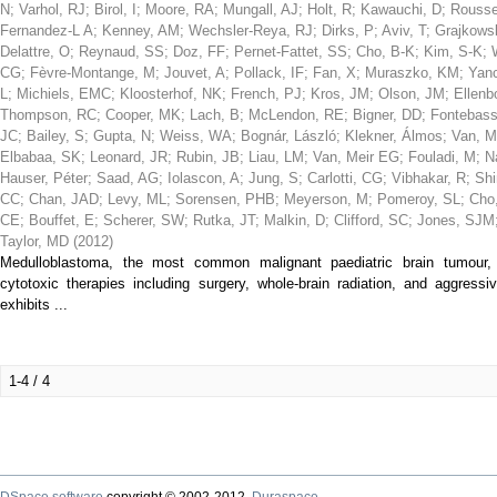
N
;
Varhol, RJ
;
Birol, I
;
Moore, RA
;
Mungall, AJ
;
Holt, R
;
Kawauchi, D
;
Rousse
Fernandez-L A
;
Kenney, AM
;
Wechsler-Reya, RJ
;
Dirks, P
;
Aviv, T
;
Grajkows
Delattre, O
;
Reynaud, SS
;
Doz, FF
;
Pernet-Fattet, SS
;
Cho, B-K
;
Kim, S-K
;
CG
;
Fèvre-Montange, M
;
Jouvet, A
;
Pollack, IF
;
Fan, X
;
Muraszko, KM
;
Yanc
L
;
Michiels, EMC
;
Kloosterhof, NK
;
French, PJ
;
Kros, JM
;
Olson, JM
;
Ellenb
Thompson, RC
;
Cooper, MK
;
Lach, B
;
McLendon, RE
;
Bigner, DD
;
Fontebass
JC
;
Bailey, S
;
Gupta, N
;
Weiss, WA
;
Bognár, László
;
Klekner, Álmos
;
Van, M
Elbabaa, SK
;
Leonard, JR
;
Rubin, JB
;
Liau, LM
;
Van, Meir EG
;
Fouladi, M
;
N
Hauser, Péter
;
Saad, AG
;
Iolascon, A
;
Jung, S
;
Carlotti, CG
;
Vibhakar, R
;
Shi
CC
;
Chan, JAD
;
Levy, ML
;
Sorensen, PHB
;
Meyerson, M
;
Pomeroy, SL
;
Cho,
CE
;
Bouffet, E
;
Scherer, SW
;
Rutka, JT
;
Malkin, D
;
Clifford, SC
;
Jones, SJM
Taylor, MD
(
2012
)
Medulloblastoma, the most common malignant paediatric brain tumour, i
cytotoxic therapies including surgery, whole-brain radiation, and aggres
exhibits ...
1-4 / 4