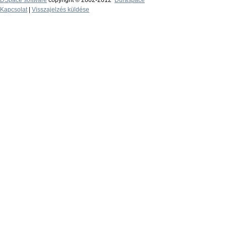
DSpace software
copyright © 2002-2012
Duraspace
Kapcsolat
|
Visszajelzés küldése