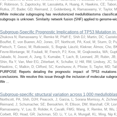
F
;
Robinson, S
;
Zapotocky, M
;
Lassaletta, A
;
Huang, A
;
Hawkins, CE
;
Tabori
Rutka, JT
;
Bader, GD
;
Reimand, J
;
Goldenberg, A
;
Ramaswamy, V
;
Taylor, 
While molecular subgrouping has revolutionized medulloblastoma classificat
subgroups is unknown. Similarity network fusion (SNF) applied to genome-wi
Subgroup-Specific Prognostic Implications of TP53 Mutation i
Zhukova N
;
Ramaswamy V
;
Remke M
;
Pfaff E
;
Shih DJ
;
Martin, DC
;
Castelo
Bouffet, E
;
von Bueren, AO
;
Jones, DT
;
Northcott, PA
;
Kool, M
;
Sturm, D
;
Pu
Pietsch, T
;
Gessi, M
;
Rutkowski, S
;
Bognár, László
;
Klekner, Álmos
;
Cho, B
Fevre-Montange, M
;
Fouladi, M
;
French, PJ
;
Kros, M
;
Grajkowska, WA
;
Gupt
Jabado, N
;
Jouvet, A
;
Jung, S
;
Kumabe, T
;
Lach, B
;
Leonard, JR
;
Rubin, JB
Shin, Ra Y
;
Van, Meir EG
;
Zitterbart, K
;
Schuller, U
;
Hill, RM
;
Lindsey, JC
;
Sc
Hawkins, C
;
Malkin, D
;
Clifford, SC
;
Korshunov, A
;
Pfister, S
;
Taylor, MD
;
Tab
PURPOSE Reports detailing the prognostic impact of TP53 mutations i
conclusions. We resolve this issue through the inclusion of molecular su
We ...
Subgroup-specific structural variation across 1,000 medullob
Northcott, PA
;
Shih, DJH
;
Peacock, J
;
Garzia, L
;
Sorana Morrissy, A
;
Zichner
Reimand, J
;
Schumacher, SE
;
Beroukhim, R
;
Ellison, DW
;
Marshall, CR
;
Lio
Ramaswamy, V
;
Luu, B
;
Rolider, A
;
Cavalli, FMG
;
Wang, X
;
Remke, M
;
Wu, 
Corbett, RD
;
Hoad, GR
;
Jackman, SD
;
Li, Y
;
Lo, A
;
Mungall, KL
;
Ming, Nip K