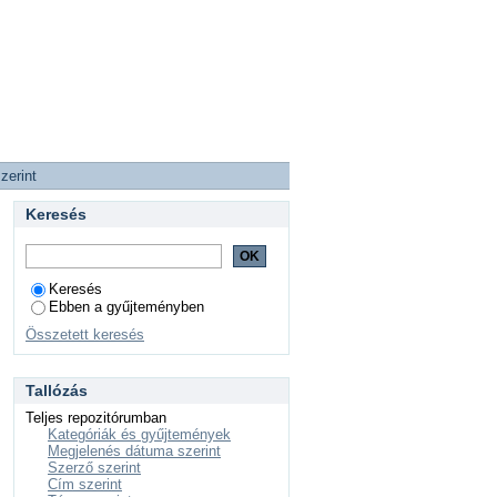
zerint
Keresés
Keresés
Ebben a gyűjteményben
Összetett keresés
Tallózás
Teljes repozitórumban
Kategóriák és gyűjtemények
Megjelenés dátuma szerint
Szerző szerint
Cím szerint