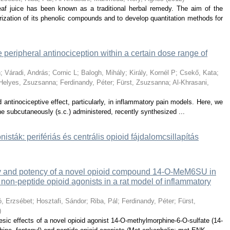
af juice has been known as a traditional herbal remedy. The aim of the
ization of its phenolic compounds and to develop quantitation methods for
eripheral antinociception within a certain dose range of
n
;
Váradi, András
;
Cornic L
;
Balogh, Mihály
;
Király, Kornél P
;
Csekő, Kata
;
Helyes, Zsuzsanna
;
Ferdinandy, Péter
;
Fürst, Zsuzsanna
;
Al-Khrasani,
 antinociceptive effect, particularly, in inflammatory pain models. Here, we
he subcutaneously (s.c.) administered, recently synthesized ...
isták: perifériás és centrális opioid fájdalomcsillapítás
acy and potency of a novel opioid compound 14-O-MeM6SU in
on-peptide opioid agonists in a rat model of inflammatory
, Erzsébet
;
Hosztafi, Sándor
;
Riba, Pál
;
Ferdinandy, Péter
;
Fürst,
)
sic effects of a novel opioid agonist 14-O-methylmorphine-6-O-sulfate (14-