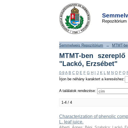
MTMT-ben szerep
DSpace/Manakin Repository
tallózása szerző 
Semmelwe
Repozitórium
Erzsébet"
Semmelweis Repozitórium
→
MTMT-ben
MTMT-ben szereplő p
"Lackó, Erzsébet"
0-9
A
B
C
D
E
F
G
H
I
J
K
L
M
N
O
P
Q
Írjon be néhány karaktert a kereséshez:
A találatok rendezése:
1-4 / 4
Characterization of phenolic com
L. leaf juice.
Alberti, Ágnes
;
Béni, Szabolcs
;
Lackó, E