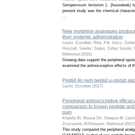
Sempervivum tectorum L. (houseleek) le
present study was the chemical character
...
New morphine analogues produce p
their systemic administration
Lackó, Erzsébet
;
Riba, Pál
;
Giricz, Zoltá
Hosztafi, Sándor
;
Zádori, Zoltán Sándor
;
Mahmoud
(
2016
)
Growing data support the peripheral opioid
examined the antinociceptive effects of t
Peptid és nem peptid μ-opioid agon
Lackó, Erzsébet
(
2017
)
Peripheral antinociceptive effic
comparison to known peptide and n
pain
Khalefa BI
;
Mousa SA
;
Shaqura M
;
Lackó
Zsuzsanna
;
Al-Khrasani, Mahmoud
(
2013
This study compared the peripheral analge