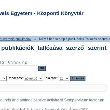
lő publikációk
Login
szerint "Lackó,
is Egyetem - Központi Könyvtár
 szereplő publikációk
→
MTMT-ben szereplő publikációk Tallózás szerző s
ublikációk tallózása szerző szerint
R
S
T
U
V
W
X
Y
Z
Rendezés:
Találatok:
pounds and antinociceptive activity of Sempervivum tectorum
rzsébet
;
Riba, Pál
;
Al-Khrasani, Mahmoud
;
Kéry, Ágnes
(
2012
)