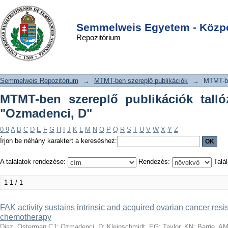
MTMT-ben szereplő publikációk
DSpace/Manakin Repository
Login
tallózása szerző szerint "Ozmadenci,
Semmelweis Egyetem - Közpo
Repozitórium
D"
Semmelweis Repozitórium
→
MTMT-ben szereplő publikációk
→
MTMT-be
MTMT-ben szereplő publikációk talló
"Ozmadenci, D"
0-9
A
B
C
D
E
F
G
H
I
J
K
L
M
N
O
P
Q
R
S
T
U
V
W
X
Y
Z
Írjon be néhány karaktert a kereséshez:
A találatok rendezése:
Rendezés:
Talál
1-1 / 1
FAK activity sustains intrinsic and acquired ovarian cancer resi
chemotherapy
Diaz, Osterman CJ
;
Ozmadenci, D
;
Kleinschmidt, EG
;
Taylor, KN
;
Barrie, A