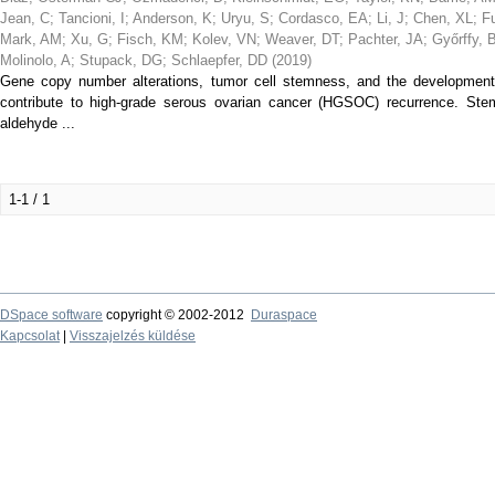
Jean, C
;
Tancioni, I
;
Anderson, K
;
Uryu, S
;
Cordasco, EA
;
Li, J
;
Chen, XL
;
F
Mark, AM
;
Xu, G
;
Fisch, KM
;
Kolev, VN
;
Weaver, DT
;
Pachter, JA
;
Győrffy, 
Molinolo, A
;
Stupack, DG
;
Schlaepfer, DD
(
2019
)
Gene copy number alterations, tumor cell stemness, and the development
contribute to high-grade serous ovarian cancer (HGSOC) recurrence. Stem
aldehyde ...
1-1 / 1
DSpace software
copyright © 2002-2012
Duraspace
Kapcsolat
|
Visszajelzés küldése