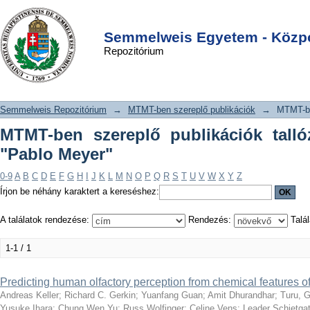
MTMT-ben szereplő publikációk
DSpace/Manakin Repository
Login
tallózása szerző szerint "Pablo Meyer"
Semmelweis Egyetem - Közpo
Repozitórium
Semmelweis Repozitórium
→
MTMT-ben szereplő publikációk
→
MTMT-be
MTMT-ben szereplő publikációk talló
"Pablo Meyer"
0-9
A
B
C
D
E
F
G
H
I
J
K
L
M
N
O
P
Q
R
S
T
U
V
W
X
Y
Z
Írjon be néhány karaktert a kereséshez:
A találatok rendezése:
Rendezés:
Talál
1-1 / 1
Predicting human olfactory perception from chemical features o
Andreas Keller
;
Richard C. Gerkin
;
Yuanfang Guan
;
Amit Dhurandhar
;
Turu, 
Yusuke Ihara
;
Chung Wen Yu
;
Russ Wolfinger
;
Celine Vens
;
Leader Schietga