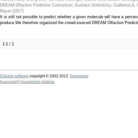
DREAM Olfaction Prediction Consortium
;
Gustavo Stolovitzky
;
Guillermo A. 
Meyer
(
2017
)
It is still not possible to predict whether a given molecule will have a perceiv
produce.We therefore organized the crowd-sourced DREAM Olfaction Predictio
1-1 / 1
DSpace software
copyright © 2002-2012
Duraspace
Kapcsolat
|
Visszajelzés küldése