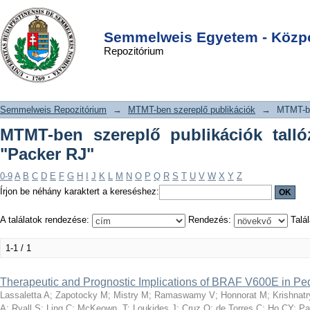
MTMT-ben szereplő publikációk
DSpace/Manakin Repository
Login
tallózása szerző szerint "Packer RJ"
Semmelweis Egyetem - Közpo
Repozitórium
Semmelweis Repozitórium
→
MTMT-ben szereplő publikációk
→
MTMT-be
MTMT-ben szereplő publikációk talló
"Packer RJ"
0-9
A
B
C
D
E
F
G
H
I
J
K
L
M
N
O
P
Q
R
S
T
U
V
W
X
Y
Z
Írjon be néhány karaktert a kereséshez:
A találatok rendezése:
Rendezés:
Talál
1-1 / 1
Therapeutic and Prognostic Implications of BRAF V600E in Pe
Lassaletta A
;
Zapotocky M
;
Mistry M
;
Ramaswamy V
;
Honnorat M
;
Krishnatr
A
;
Ryall S
;
Ling C
;
McKeown, T
;
Loukides J
;
Cruz O
;
de Torres C
;
Ho CY
;
Pa