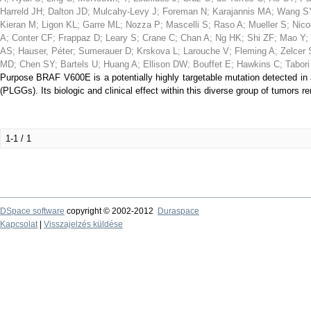
Harreld JH
;
Dalton JD
;
Mulcahy-Levy J
;
Foreman N
;
Karajannis MA
;
Wang S
Kieran M
;
Ligon KL
;
Garre ML
;
Nozza P
;
Mascelli S
;
Raso A
;
Mueller S
;
Nico
A
;
Conter CF
;
Frappaz D
;
Leary S
;
Crane C
;
Chan A
;
Ng HK
;
Shi ZF
;
Mao Y
;
AS
;
Hauser, Péter
;
Sumerauer D
;
Krskova L
;
Larouche V
;
Fleming A
;
Zelcer 
MD
;
Chen SY
;
Bartels U
;
Huang A
;
Ellison DW
;
Bouffet E
;
Hawkins C
;
Tabori
Purpose BRAF V600E is a potentially highly targetable mutation detected in 
(PLGGs). Its biologic and clinical effect within this diverse group of tumors 
1-1 / 1
DSpace software
copyright © 2002-2012
Duraspace
Kapcsolat
|
Visszajelzés küldése