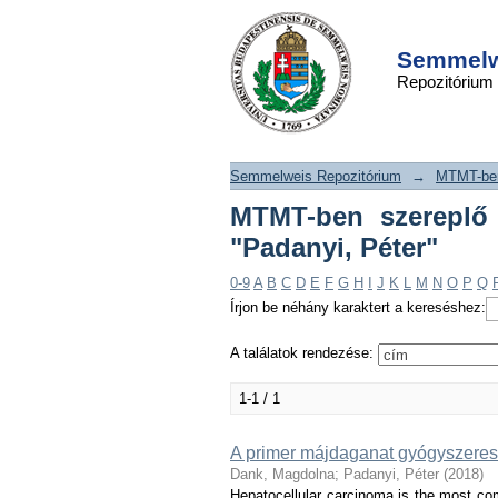
MTMT-ben szerep
DSpace/Manakin Repository
tallózása szerző s
Semmelwe
Repozitórium
Péter"
Semmelweis Repozitórium
→
MTMT-ben
MTMT-ben szereplő p
"Padanyi, Péter"
0-9
A
B
C
D
E
F
G
H
I
J
K
L
M
N
O
P
Q
Írjon be néhány karaktert a kereséshez:
A találatok rendezése:
1-1 / 1
A primer májdaganat gyógyszeres 
Dank, Magdolna
;
Padanyi, Péter
(
2018
)
Hepatocellular carcinoma is the most com