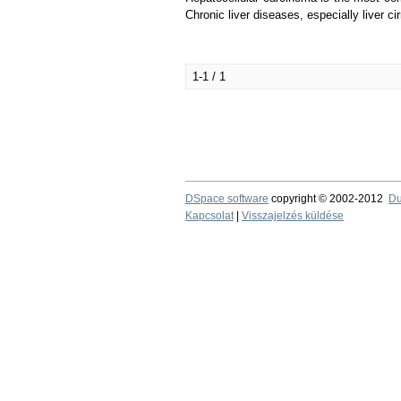
Chronic liver diseases, especially liver ci
1-1 / 1
DSpace software
copyright © 2002-2012
Du
Kapcsolat
|
Visszajelzés küldése