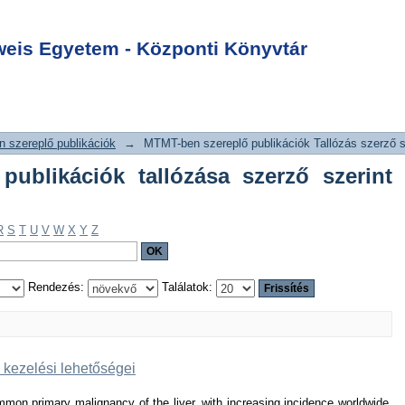
lő publikációk
Login
zerint "Padanyi,
is Egyetem - Központi Könyvtár
 szereplő publikációk
→
MTMT-ben szereplő publikációk Tallózás szerző s
ublikációk tallózása szerző szerint
R
S
T
U
V
W
X
Y
Z
Rendezés:
Találatok:
kezelési lehetőségei
mon primary malignancy of the liver, with increasing incidence worldwide.