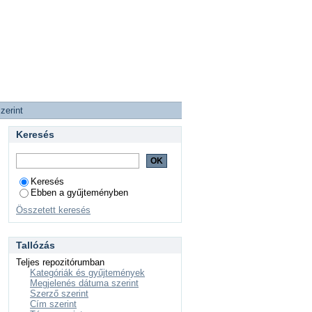
zerint
Keresés
Keresés
Ebben a gyűjteményben
Összetett keresés
Tallózás
Teljes repozitórumban
Kategóriák és gyűjtemények
Megjelenés dátuma szerint
Szerző szerint
Cím szerint