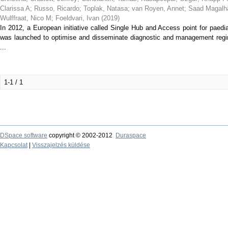
Clarissa A
;
Russo, Ricardo
;
Toplak, Natasa
;
van Royen, Annet
;
Saad Magalhã
Wulffraat, Nico M
;
Foeldvari, Ivan
(
2019
)
In 2012, a European initiative called Single Hub and Access point for pae
was launched to optimise and disseminate diagnostic and management regi
...
1-1 / 1
DSpace software
copyright © 2002-2012
Duraspace
Kapcsolat
|
Visszajelzés küldése