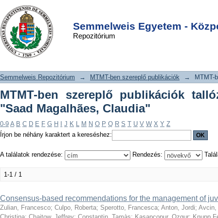
MTMT-ben szereplő publikációk
DSpace/Manakin Repository
Login
tallózása szerző szerint "Saad
Semmelweis Egyetem - Közpo
Repozitórium
Magalhães, Claudia"
Semmelweis Repozitórium
→
MTMT-ben szereplő publikációk
→
MTMT-be
MTMT-ben szereplő publikációk talló
"Saad Magalhães, Claudia"
0-9
A
B
C
D
E
F
G
H
I
J
K
L
M
N
O
P
Q
R
S
T
U
V
W
X
Y
Z
Írjon be néhány karaktert a kereséshez:
A találatok rendezése:
Rendezés:
Talál
1-1 / 1
Consensus-based recommendations for the management of juve
Zulian, Francesco
;
Culpo, Roberta
;
Sperotto, Francesca
;
Anton, Jordi
;
Avcin,
Christina
;
Chaitow, Jeffrey
;
Constantin, Tamàs
;
Kasapcopur, Ozgur
;
Knupp Fe