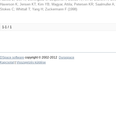
Haverson K
;
Jensen KT
;
Kim YB
;
Magyar, Attila
;
Petersen KR
;
Saalmuller A
Stokes C
;
Whittall T
;
Yang H
;
Zuckermann F
(
1998
)
1-1 / 1
DSpace software
copyright © 2002-2012
Duraspace
Kapcsolat
|
Visszajelzés küldése