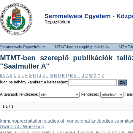
MTMT-ben szereplő publikációk
DSpace/Manakin Repository
Login
tallózása szerző szerint "Saalmuller A"
Semmelweis Egyetem - Közpo
Repozitórium
Semmelweis Repozitórium
→
MTMT-ben szereplő publikációk
→
MTMT-be
MTMT-ben szereplő publikációk talló
"Saalmuller A"
0-9
A
B
C
D
E
F
G
H
I
J
K
L
M
N
O
P
Q
R
S
T
U
V
W
X
Y
Z
Írjon be néhány karaktert a kereséshez:
A találatok rendezése:
Rendezés:
Talál
1-1 / 1
Immunoprecipitation studies of monoclonal antibodies submitted
Swine CD Workshop
Aasted B
;
Gori K
;
Dominguez J
;
Ezquerra A
;
Bullido R
;
Arn S
;
Bianchi A
;
Bin