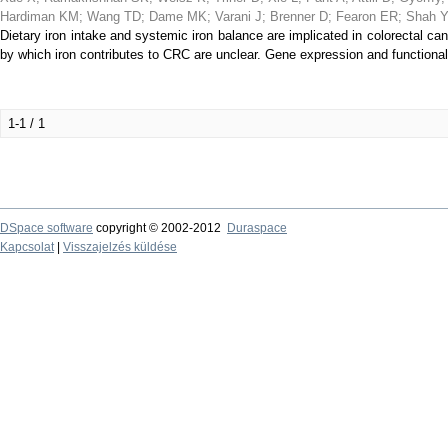
Hardiman KM
;
Wang TD
;
Dame MK
;
Varani J
;
Brenner D
;
Fearon ER
;
Shah 
Dietary iron intake and systemic iron balance are implicated in colorectal 
by which iron contributes to CRC are unclear. Gene expression and functional
1-1 / 1
DSpace software
copyright © 2002-2012
Duraspace
Kapcsolat
|
Visszajelzés küldése