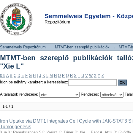
MTMT-ben szereplő publikációk
DSpace/Manakin Repository
Login
tallózása szerző szerint "Xie L"
Semmelweis Egyetem - Közpo
Repozitórium
Semmelweis Repozitórium
→
MTMT-ben szereplő publikációk
→
MTMT-be
MTMT-ben szereplő publikációk talló
"Xie L"
0-9
A
B
C
D
E
F
G
H
I
J
K
L
M
N
O
P
Q
R
S
T
U
V
W
X
Y
Z
Írjon be néhány karaktert a kereséshez:
A találatok rendezése:
Rendezés:
Talál
1-1 / 1
Iron Uptake via DMT1 Integrates Cell Cycle with JAK-STAT3 Si
Tumorigenesis
Xue X
;
Ramakrishnan SK
;
Weisz K
;
Triner D
;
Xie L
;
Pant A
;
Attili D
;
Győrffy,