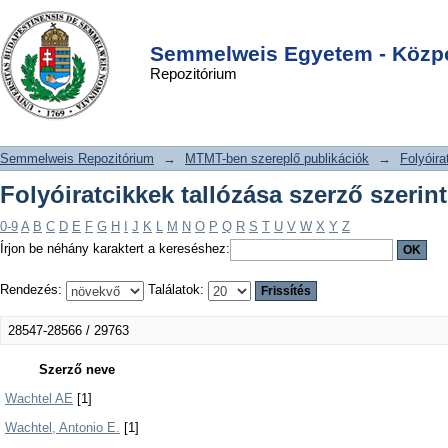
Folyóiratcikkek tallózása szerző
DSpace/Manakin Repository
Login
szerint
Semmelweis Egyetem - Közpo
Repozitórium
Semmelweis Repozitórium
→
MTMT-ben szereplő publikációk
→
Folyóira
Folyóiratcikkek tallózása szerző szerint
0-9
A
B
C
D
E
F
G
H
I
J
K
L
M
N
O
P
Q
R
S
T
U
V
W
X
Y
Z
Írjon be néhány karaktert a kereséshez:
Rendezés:
Találatok:
28547-28566 / 29763
Szerző neve
Wachtel AE
[1]
Wachtel, Antonio E.
[1]