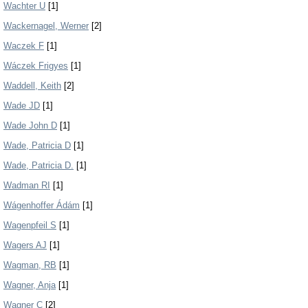
Wachter U
[1]
Wackernagel, Werner
[2]
Waczek F
[1]
Wáczek Frigyes
[1]
Waddell, Keith
[2]
Wade JD
[1]
Wade John D
[1]
Wade, Patricia D
[1]
Wade, Patricia D.
[1]
Wadman RI
[1]
Wágenhoffer Ádám
[1]
Wagenpfeil S
[1]
Wagers AJ
[1]
Wagman, RB
[1]
Wagner, Anja
[1]
Wagner C
[2]