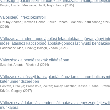
Valósághű páciensszimulátorok alkalmazása a hallgatói teljes
Borján, Eszter
;
Mészáros, Judit
;
Rigó, János
(
2015
)
Valósidejű infekciókontroll
Ortutay András,
;
Kovács Gábor,
;
Szűcs Renáta,
;
Marjanek Zsuzsanna,
;
Szek
(
2016
)
Változás a mindennapos ápolási feladatokban - járványügyi int
idősellátáshoz kapcsolódó ápolást-gondozást nyújtó bentlaká
Hadobásné Kiss, Hedvig
;
Balogh, Zoltán
(
2021
)
Változások a petefészekrák ellátásában
Szánthó, András
;
Révész J
(
2014
)
Változások az őssejt-transzplantációhoz társult thromboticus m
kritériumrendszerében
Horváth, Orsolya
;
Prohászka, Zoltán
;
Kállay Krisztián
;
Kassa, Csaba
;
Stréhn
Kriván, Gergely
(
2017
)
Változó családalapítási tendenciák hatása az egészségfejlesz
munkájára