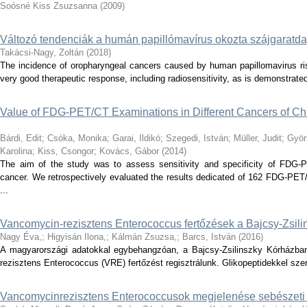
Soósné Kiss Zsuzsanna
(
2009
)
Változó tendenciák a humán papillómavírus okozta szájgarat
Takácsi-Nagy, Zoltán
(
2018
)
The incidence of oropharyngeal cancers caused by human papillomavirus ris
very good therapeutic response, including radiosensitivity, as is demonstrated 
Value of FDG-PET/CT Examinations in Different Cancers of C
Bárdi, Edit
;
Csóka, Monika
;
Garai, Ildikó
;
Szegedi, István
;
Müller, Judit
;
Györ
Karolina
;
Kiss, Csongor
;
Kovács, Gábor
(
2014
)
The aim of the study was to assess sensitivity and specificity of FDG-P
cancer. We retrospectively evaluated the results dedicated of 162 FDG-PET/
...
Vancomycin-rezisztens Enterococcus fertőzések a Bajcsy-Zsil
Nagy Éva,
;
Higyisán Ilona,
;
Kálmán Zsuzsa,
;
Barcs, István
(
2016
)
A magyarországi adatokkal egybehangzóan, a Bajcsy-Zsilinszky Kórházban
rezisztens Enterococcus (VRE) fertőzést regisztrálunk. Glikopeptidekkel szem
Vancomycinrezisztens Enterococcusok megjelenése sebészeti i