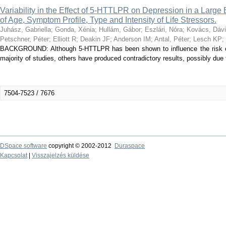
Variability in the Effect of 5-HTTLPR on Depression in a Larg
of Age, Symptom Profile, Type and Intensity of Life Stressors.
Juhász, Gabriella
;
Gonda, Xénia
;
Hullám, Gábor
;
Eszlári, Nóra
;
Kovács, Dáv
Petschner, Péter
;
Elliott R
;
Deakin JF
;
Anderson IM
;
Antal, Péter
;
Lesch KP
;
BACKGROUND: Although 5-HTTLPR has been shown to influence the risk of l
majority of studies, others have produced contradictory results, possibly due
7504-7523 / 7676
DSpace software
copyright © 2002-2012
Duraspace
Kapcsolat
|
Visszajelzés küldése