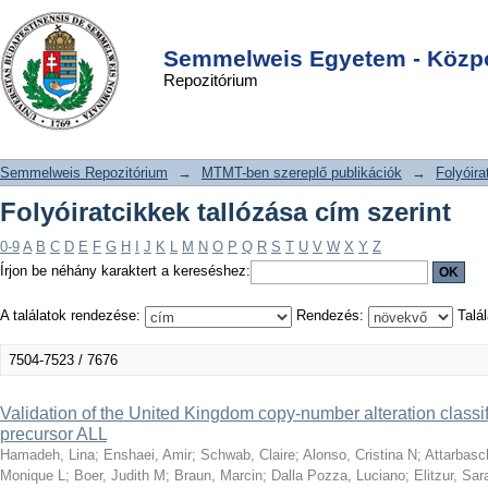
Folyóiratcikkek tallózása cím szerint
DSpace/Manakin Repository
Login
Semmelweis Egyetem - Közpo
Repozitórium
Semmelweis Repozitórium
→
MTMT-ben szereplő publikációk
→
Folyóira
Folyóiratcikkek tallózása cím szerint
0-9
A
B
C
D
E
F
G
H
I
J
K
L
M
N
O
P
Q
R
S
T
U
V
W
X
Y
Z
Írjon be néhány karaktert a kereséshez:
A találatok rendezése:
Rendezés:
Talál
7504-7523 / 7676
Validation of the United Kingdom copy-number alteration classifi
precursor ALL
Hamadeh, Lina
;
Enshaei, Amir
;
Schwab, Claire
;
Alonso, Cristina N
;
Attarbasc
Monique L
;
Boer, Judith M
;
Braun, Marcin
;
Dalla Pozza, Luciano
;
Elitzur, Sar