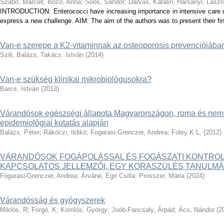
Szabó, Marcell
;
Bozó, Anna
;
Soós, Sándor
;
Darvas, Katalin
;
Harsányi, Lászl
INTRODUCTION: Enterococci have increasing importance in intensive care un
express a new challenge. AIM: The aim of the authors was to present their find
Van-e szerepe a K2-vitaminnak az osteoporosis prevenciójában
Szili, Balázs
;
Takács, István
(
2014
)
Van-e szükség klinikai mikrobiológusokra?
Barcs, István
(
2013
)
Várandósok egészségi állapota Magyarországon, roma és nem
epidemiológiai kutatás alapján
Balázs, Péter
;
Rákóczi, Ildikó
;
Fogarasi-Grenczer, Andrea
;
Foley K L,
(
2012
)
VÁRANDÓSOK FOGÁPOLÁSSAL ÉS FOGÁSZATI KONTROL
KAPCSOLATOS JELLEMZŐI, EGY KORASZÜLÉS TANULM
Fogarasi-Grenczer, Andrea
;
Árváné, Egri Csilla
;
Prosszer, Mária
(
2024
)
Várandósság és gyógyszerek
Miklós, R
;
Forgó, K
;
Komlós, György
;
Joób-Fancsaly, Árpád
;
Ács, Nándor
(
2