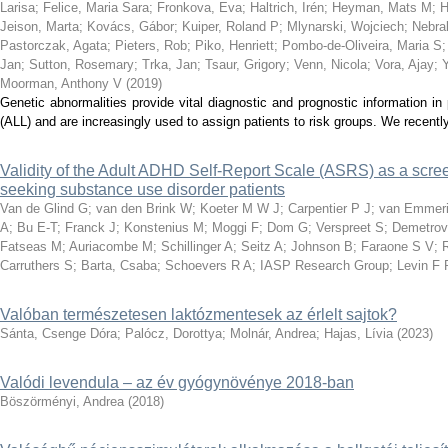
Larisa
;
Felice, Maria Sara
;
Fronkova, Eva
;
Haltrich, Irén
;
Heyman, Mats M
;
H
Jeison, Marta
;
Kovács, Gábor
;
Kuiper, Roland P
;
Mlynarski, Wojciech
;
Nebral
Pastorczak, Agata
;
Pieters, Rob
;
Piko, Henriett
;
Pombo-de-Oliveira, Maria S
Jan
;
Sutton, Rosemary
;
Trka, Jan
;
Tsaur, Grigory
;
Venn, Nicola
;
Vora, Ajay
;
Moorman, Anthony V
(
2019
)
Genetic abnormalities provide vital diagnostic and prognostic information in
(ALL) and are increasingly used to assign patients to risk groups. We recently
Validity of the Adult ADHD Self-Report Scale (ASRS) as a scree
seeking substance use disorder patients
Van de Glind G
;
van den Brink W
;
Koeter M W J
;
Carpentier P J
;
van Emmeri
A
;
Bu E-T
;
Franck J
;
Konstenius M
;
Moggi F
;
Dom G
;
Verspreet S
;
Demetrovi
Fatseas M
;
Auriacombe M
;
Schillinger A
;
Seitz A
;
Johnson B
;
Faraone S V
;
Carruthers S
;
Barta, Csaba
;
Schoevers R A
;
IASP Research Group
;
Levin F 
Valóban természetesen laktózmentesek az érlelt sajtok?
Sánta, Csenge Dóra
;
Palócz, Dorottya
;
Molnár, Andrea
;
Hajas, Lívia
(
2023
)
Valódi levendula – az év gyógynövénye 2018-ban
Böszörményi, Andrea
(
2018
)