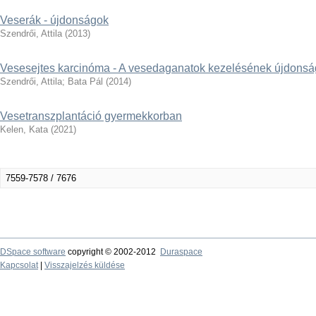
Veserák - újdonságok
Szendrői, Attila
(
2013
)
Vesesejtes karcinóma - A vesedaganatok kezelésének újdonsá
Szendrői, Attila
;
Bata Pál
(
2014
)
Vesetranszplantáció gyermekkorban
Kelen, Kata
(
2021
)
7559-7578 / 7676
DSpace software
copyright © 2002-2012
Duraspace
Kapcsolat
|
Visszajelzés küldése