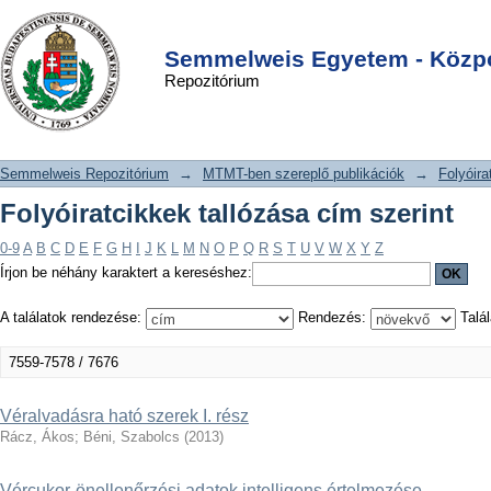
Folyóiratcikkek tallózása cím szerint
DSpace/Manakin Repository
Login
Semmelweis Egyetem - Közpo
Repozitórium
Semmelweis Repozitórium
→
MTMT-ben szereplő publikációk
→
Folyóira
Folyóiratcikkek tallózása cím szerint
0-9
A
B
C
D
E
F
G
H
I
J
K
L
M
N
O
P
Q
R
S
T
U
V
W
X
Y
Z
Írjon be néhány karaktert a kereséshez:
A találatok rendezése:
Rendezés:
Talál
7559-7578 / 7676
Véralvadásra ható szerek I. rész
Rácz, Ákos
;
Béni, Szabolcs
(
2013
)
Vércukor-önellenőrzési adatok intelligens értelmezése