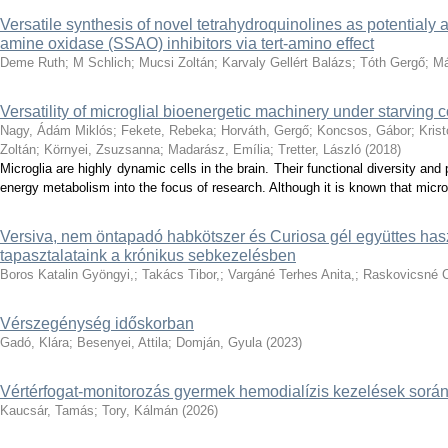
Versatile synthesis of novel tetrahydroquinolines as potentialy 
amine oxidase (SSAO) inhibitors via tert-amino effect
Deme Ruth
;
M Schlich
;
Mucsi Zoltán
;
Karvaly Gellért Balázs
;
Tóth Gergő
;
Má
Versatility of microglial bioenergetic machinery under starving 
Nagy, Ádám Miklós
;
Fekete, Rebeka
;
Horváth, Gergő
;
Koncsos, Gábor
;
Krist
Zoltán
;
Környei, Zsuzsanna
;
Madarász, Emília
;
Tretter, László
(
2018
)
Microglia are highly dynamic cells in the brain. Their functional diversity and 
energy metabolism into the focus of research. Although it is known that micr
Versiva, nem öntapadó habkötszer és Curiosa gél együttes hasz
tapasztalataink a krónikus sebkezelésben
Boros Katalin Gyöngyi,
;
Takács Tibor,
;
Vargáné Terhes Anita,
;
Raskovicsné C
Vérszegénység időskorban
Gadó, Klára
;
Besenyei, Attila
;
Domján, Gyula
(
2023
)
Vértérfogat-monitorozás gyermek hemodialízis kezelések sorá
Kaucsár, Tamás
;
Tory, Kálmán
(
2026
)