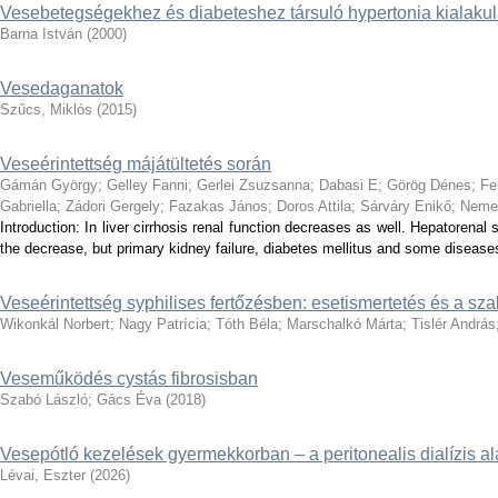
Vesebetegségekhez és diabeteshez társuló hypertonia kialakul
Barna István
(
2000
)
Vesedaganatok
Szűcs, Miklós
(
2015
)
Veseérintettség májátültetés során
Gámán György
;
Gelley Fanni
;
Gerlei Zsuzsanna
;
Dabasi E
;
Görög Dénes
;
Fe
Gabriella
;
Zádori Gergely
;
Fazakas János
;
Doros Attila
;
Sárváry Enikő
;
Neme
Introduction: In liver cirrhosis renal function decreases as well. Hepatorena
the decrease, but primary kidney failure, diabetes mellitus and some diseases
Veseérintettség syphilises fertőzésben: esetismertetés és a sza
Wikonkál Norbert
;
Nagy Patrícia
;
Tóth Béla
;
Marschalkó Márta
;
Tislér András
Veseműködés cystás fibrosisban
Szabó László
;
Gács Éva
(
2018
)
Vesepótló kezelések gyermekkorban – a peritonealis dialízis al
Lévai, Eszter
(
2026
)