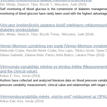
Dió, Mihály
;
Deutsch, Tibor
;
Biczók T,
;
Mészáros, Judit
(
2015
)
Self monitoring of blood glucose is the cornerstone of diabetes managemen
monitoring of blood glucose have rarely been used with the highest advantage
Vércukor önellenőrzési adatokra épülő intelligens infokommuni
diabetes gondozásban
Dió, Mihály
;
Deutsch, Tibor
;
Biczók Tímea,
;
Mészáros, Judit
(
2016
)
Verner-Morrison szindróma egy esete [Verner-Morrison syndrom
Halászlaki Csaba
;
Horváth Henrik Csaba
;
Kiss Lajos
;
Takács István
;
Speer 
Dabasi Gabriella
;
Zalatnai Attila
;
Patócs Attila Balázs
;
Lakatos Péter
(
2010
)
Vérnyomás-variabilitás mérése es klinikai értéke [Measurement o
and the clinical value].
Kekes E
;
Kiss, István
(
2014
)
Authors have collected and analyzed literature data on blood pressure variab
pressure variability measurement, clinical value and relationships with target
Vérnyomásvariabilitás-mérés „visit-to-visit” módszerrel az OPA
Kékes Ede
;
Kiss, István
(
2014
)