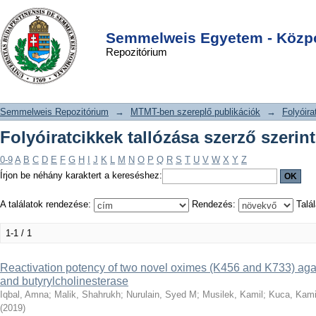
Folyóiratcikkek tallózása szerző
DSpace/Manakin Repository
Login
szerint "Iqbal, Amna"
Semmelweis Egyetem - Közpo
Repozitórium
Semmelweis Repozitórium
→
MTMT-ben szereplő publikációk
→
Folyóira
Folyóiratcikkek tallózása szerző szerin
0-9
A
B
C
D
E
F
G
H
I
J
K
L
M
N
O
P
Q
R
S
T
U
V
W
X
Y
Z
Írjon be néhány karaktert a kereséshez:
A találatok rendezése:
Rendezés:
Talál
1-1 / 1
Reactivation potency of two novel oximes (K456 and K733) agai
and butyrylcholinesterase
Iqbal, Amna
;
Malik, Shahrukh
;
Nurulain, Syed M
;
Musilek, Kamil
;
Kuca, Kami
(
2019
)