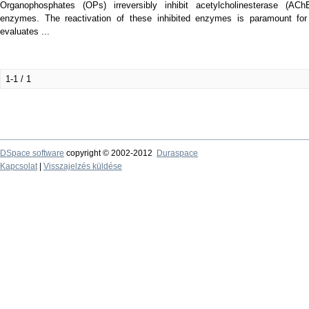
Organophosphates (OPs) irreversibly inhibit acetylcholinesterase (ACh
enzymes. The reactivation of these inhibited enzymes is paramount for 
evaluates ...
1-1 / 1
DSpace software
copyright © 2002-2012
Duraspace
Kapcsolat
|
Visszajelzés küldése