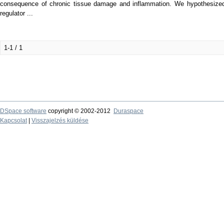
consequence of chronic tissue damage and inflammation. We hypothesized 
regulator ...
1-1 / 1
DSpace software
copyright © 2002-2012
Duraspace
Kapcsolat
|
Visszajelzés küldése