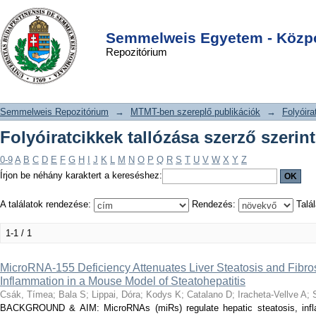
Folyóiratcikkek tallózása szerző
DSpace/Manakin Repository
Login
szerint "Iracheta-Vellve A"
Semmelweis Egyetem - Közpo
Repozitórium
Semmelweis Repozitórium
→
MTMT-ben szereplő publikációk
→
Folyóira
Folyóiratcikkek tallózása szerző szerint
0-9
A
B
C
D
E
F
G
H
I
J
K
L
M
N
O
P
Q
R
S
T
U
V
W
X
Y
Z
Írjon be néhány karaktert a kereséshez:
A találatok rendezése:
Rendezés:
Talál
1-1 / 1
MicroRNA-155 Deficiency Attenuates Liver Steatosis and Fibro
Inflammation in a Mouse Model of Steatohepatitis
Csák, Tímea
;
Bala S
;
Lippai, Dóra
;
Kodys K
;
Catalano D
;
Iracheta-Vellve A
;
BACKGROUND & AIM: MicroRNAs (miRs) regulate hepatic steatosis, inflam