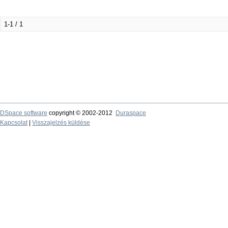
1-1 / 1
DSpace software
copyright © 2002-2012
Duraspace
Kapcsolat
|
Visszajelzés küldése