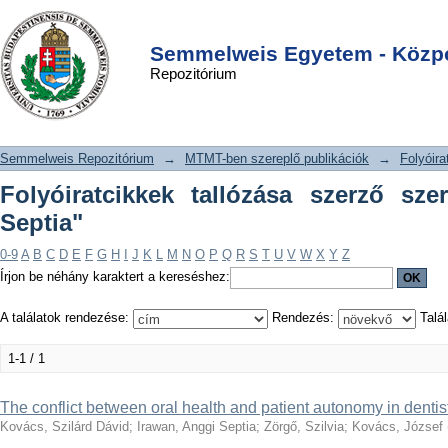
Folyóiratcikkek tallózása szerző
DSpace/Manakin Repository
Login
szerint "Irawan, Anggi Septia"
Semmelweis Egyetem - Közpo
Repozitórium
Semmelweis Repozitórium
→
MTMT-ben szereplő publikációk
→
Folyóira
Folyóiratcikkek tallózása szerző sze
Septia"
0-9
A
B
C
D
E
F
G
H
I
J
K
L
M
N
O
P
Q
R
S
T
U
V
W
X
Y
Z
Írjon be néhány karaktert a kereséshez:
A találatok rendezése:
Rendezés:
Talál
1-1 / 1
The conflict between oral health and patient autonomy in dentis
Kovács, Szilárd Dávid
;
Irawan, Anggi Septia
;
Zörgő, Szilvia
;
Kovács, József