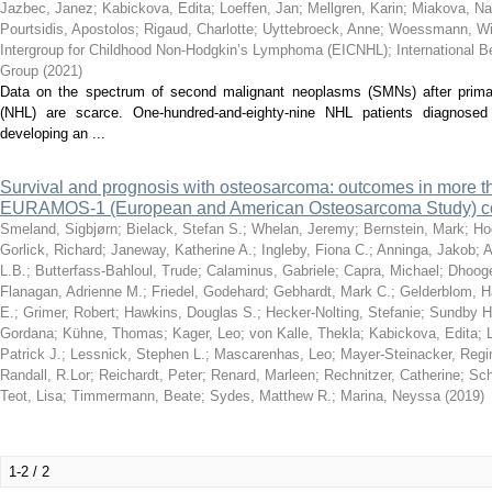
Jazbec, Janez
;
Kabickova, Edita
;
Loeffen, Jan
;
Mellgren, Karin
;
Miakova, Nat
Pourtsidis, Apostolos
;
Rigaud, Charlotte
;
Uyttebroeck, Anne
;
Woessmann, Wi
Intergroup for Childhood Non-Hodgkin’s Lymphoma (EICNHL)
;
International B
Group
(
2021
)
Data on the spectrum of second malignant neoplasms (SMNs) after prima
(NHL) are scarce. One-hundred-and-eighty-nine NHL patients diagnose
developing an ...
Survival and prognosis with osteosarcoma: outcomes in more th
EURAMOS-1 (European and American Osteosarcoma Study) c
Smeland, Sigbjørn
;
Bielack, Stefan S.
;
Whelan, Jeremy
;
Bernstein, Mark
;
Ho
Gorlick, Richard
;
Janeway, Katherine A.
;
Ingleby, Fiona C.
;
Anninga, Jakob
;
A
L.B.
;
Butterfass-Bahloul, Trude
;
Calaminus, Gabriele
;
Capra, Michael
;
Dhooge
Flanagan, Adrienne M.
;
Friedel, Godehard
;
Gebhardt, Mark C.
;
Gelderblom, 
E.
;
Grimer, Robert
;
Hawkins, Douglas S.
;
Hecker-Nolting, Stefanie
;
Sundby Ha
Gordana
;
Kühne, Thomas
;
Kager, Leo
;
von Kalle, Thekla
;
Kabickova, Edita
;
Patrick J.
;
Lessnick, Stephen L.
;
Mascarenhas, Leo
;
Mayer-Steinacker, Regi
Randall, R.Lor
;
Reichardt, Peter
;
Renard, Marleen
;
Rechnitzer, Catherine
;
Sch
Teot, Lisa
;
Timmermann, Beate
;
Sydes, Matthew R.
;
Marina, Neyssa
(
2019
)
1-2 / 2