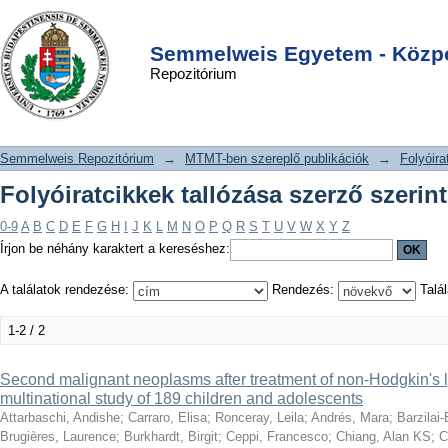
Folyóiratcikkek tallózása szerző
DSpace/Manakin Repository
Login
szerint "Kabickova, Edita"
Semmelweis Egyetem - Közpo
Repozitórium
Semmelweis Repozitórium
→
MTMT-ben szereplő publikációk
→
Folyóira
Folyóiratcikkek tallózása szerző szerin
0-9
A
B
C
D
E
F
G
H
I
J
K
L
M
N
O
P
Q
R
S
T
U
V
W
X
Y
Z
Írjon be néhány karaktert a kereséshez:
A találatok rendezése:
Rendezés:
Talál
1-2 / 2
Second malignant neoplasms after treatment of non-Hodgkin's 
multinational study of 189 children and adolescents
Attarbaschi, Andishe
;
Carraro, Elisa
;
Ronceray, Leila
;
Andrés, Mara
;
Barzilai
Brugières, Laurence
;
Burkhardt, Birgit
;
Ceppi, Francesco
;
Chiang, Alan KS
;
C