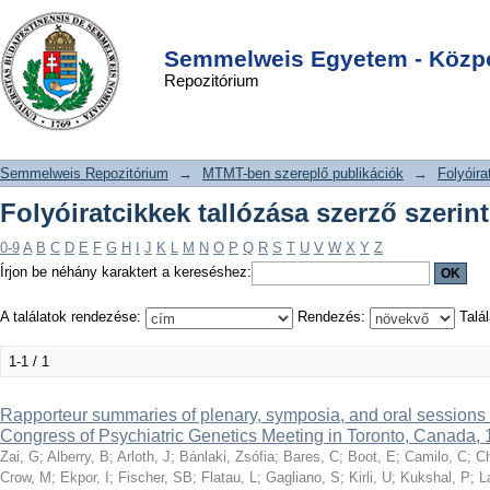
Folyóiratcikkek tallózása szerző
DSpace/Manakin Repository
Login
szerint "Labrie, V"
Semmelweis Egyetem - Közpo
Repozitórium
Semmelweis Repozitórium
→
MTMT-ben szereplő publikációk
→
Folyóira
Folyóiratcikkek tallózása szerző szerint
0-9
A
B
C
D
E
F
G
H
I
J
K
L
M
N
O
P
Q
R
S
T
U
V
W
X
Y
Z
Írjon be néhány karaktert a kereséshez:
A találatok rendezése:
Rendezés:
Talál
1-1 / 1
Rapporteur summaries of plenary, symposia, and oral sessions 
Congress of Psychiatric Genetics Meeting in Toronto, Canada,
Zai, G
;
Alberry, B
;
Arloth, J
;
Bánlaki, Zsófia
;
Bares, C
;
Boot, E
;
Camilo, C
;
C
Crow, M
;
Ekpor, I
;
Fischer, SB
;
Flatau, L
;
Gagliano, S
;
Kirli, U
;
Kukshal, P
;
L