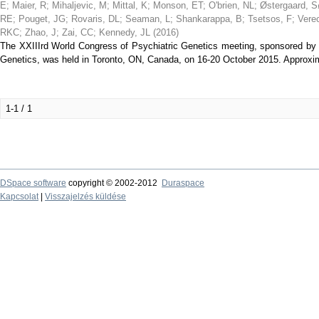
E
;
Maier, R
;
Mihaljevic, M
;
Mittal, K
;
Monson, ET
;
O'brien, NL
;
Østergaard, 
RE
;
Pouget, JG
;
Rovaris, DL
;
Seaman, L
;
Shankarappa, B
;
Tsetsos, F
;
Vere
RKC
;
Zhao, J
;
Zai, CC
;
Kennedy, JL
(
2016
)
The XXIIIrd World Congress of Psychiatric Genetics meeting, sponsored by t
Genetics, was held in Toronto, ON, Canada, on 16-20 October 2015. Approxima
1-1 / 1
DSpace software
copyright © 2002-2012
Duraspace
Kapcsolat
|
Visszajelzés küldése