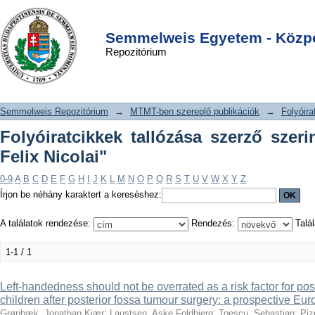
Folyóiratcikkek tallózása szerző
DSpace/Manakin Repository
Login
szerint "Raben-Levetzau, Felix Nicolai"
Semmelweis Egyetem - Közpo
Repozitórium
Semmelweis Repozitórium
→
MTMT-ben szereplő publikációk
→
Folyóira
Folyóiratcikkek tallózása szerző szer
Felix Nicolai"
0-9
A
B
C
D
E
F
G
H
I
J
K
L
M
N
O
P
Q
R
S
T
U
V
W
X
Y
Z
Írjon be néhány karaktert a kereséshez:
A találatok rendezése:
Rendezés:
Talál
1-1 / 1
Left-handedness should not be overrated as a risk factor for po
children after posterior fossa tumour surgery: a prospective Eu
Grønbæk, Jonathan Kjær
;
Laustsen, Aske Foldbjerg
;
Toescu, Sebastian
;
Piz