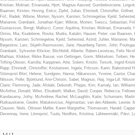
Kristian
;
Molinari, Emanuela
;
Hjort, Magnus Aasved
;
Gumbeleviciene, Lingvit
Baarsen, Kirsten
;
Hoving, Eelco
;
Zipfel, Julian
;
Ehrstedt, Christoffer
;
Grillner,
Frič, Radek
;
Wibroe, Morten
;
Nysom, Karsten
;
Schmiegelow, Kjeld
;
Sehested,
Marianne
;
Grønbæk, Jonathan Kjær
;
Wibroe, Morten
;
Toescu, Sebastian
;
Fri
Gustavsson, Bengt
;
Mallucci, Conor
;
Aquilina, Kristian
;
Molinari, Emanuela
;
Ormio, Mia
;
Kiudeliene, Rosita
;
Mudra, Katalin
;
Hauser, Peter
;
van Baarsen, 
Nysom, Karsten
;
Schmiegelow, Kjeld
;
Sehested, Astrid
;
Juhler, Marianne
;
Ma
Bøgeskov, Lars
;
Skjøth-Rasmussen, Jane
;
Hauerberg Tamm, John
;
Poulsgaa
Grønbæk, Sylvester Klöcker
;
Blichfeldt, Alberte
;
Raben-Levetzau, Felix Nicol
Mathias
;
Klokker, Rikke Bassø
;
von Oettingen, Gorm
;
Mikkelsen, Torben
;
He
Tofting-Olesen, Kamilla
;
Karppinen, Atte
;
Solem, Kristin
;
Torsvik, Ingrid Kristi
Rapp
;
Ehrstedt, Christoffer
;
Kristiansen, Ingela
;
Fritzson, Karin
;
Balestrand H
Stömqvist Blixt, Helene
;
Sundgren, Hanna
;
Håkansson, Yvonne
;
Castor, Char
Nilsson, Pelle
;
Björklund, Ann-Christin
;
Sabel, Magnus
;
Haij, Inga-Lill
;
Nilsson
Claire
;
Flemming, Jade
;
Afolabi, Deborah
;
Phipps, Kim
;
Kamaly, Ian
;
William
McArthur, Donald
;
Wiles, Elisabeth
;
Walker, David
;
Cooper, Rebecca
;
Fellow
Kandasamy, Jothy
;
McAndrew, Rachel
;
McLaughlin, Katie
;
Schumann, Marti
Rutkauskiene, Giedre
;
Matukevicius, Algimantas
;
van den Abbeele, Leonie
;
M
Clausen, Niels
;
Ottosen Møller, Karen Margrethe
;
Thomassen, Harald
;
Cappe
Devennay, Irene
;
Lönnqvist, Tuula
;
Nordfors, Kristiina
;
Lähteenmäki, Päivi
;
L
1-1 / 1