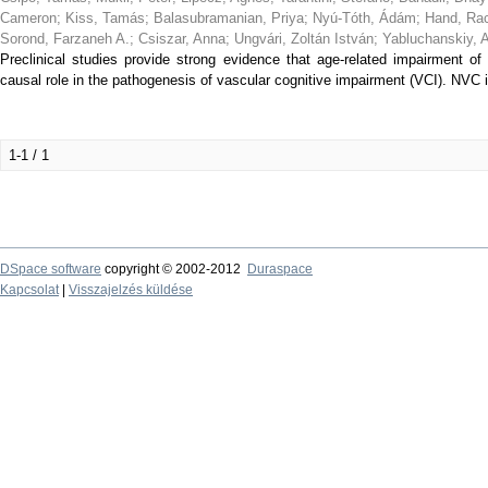
Cameron
;
Kiss, Tamás
;
Balasubramanian, Priya
;
Nyú-Tóth, Ádám
;
Hand, Rac
Sorond, Farzaneh A.
;
Csiszar, Anna
;
Ungvári, Zoltán István
;
Yabluchanskiy, A
Preclinical studies provide strong evidence that age-related impairment o
causal role in the pathogenesis of vascular cognitive impairment (VCI). NVC 
1-1 / 1
DSpace software
copyright © 2002-2012
Duraspace
Kapcsolat
|
Visszajelzés küldése