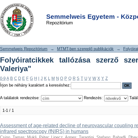
Folyóiratcikkek tallózása szerző
DSpace/Manakin Repository
Login
szerint "Yabluchanska, Valeriya"
Semmelweis Egyetem - Közpo
Repozitórium
Semmelweis Repozitórium
→
MTMT-ben szereplő publikációk
→
Folyóira
Folyóiratcikkek tallózása szerző sze
Valeriya"
0-9
A
B
C
D
E
F
G
H
I
J
K
L
M
N
O
P
Q
R
S
T
U
V
W
X
Y
Z
Írjon be néhány karaktert a kereséshez:
A találatok rendezése:
Rendezés:
Talál
1-1 / 1
Assessment of age-related decline of neurovascular coupling r
infrared spectroscopy (fNIRS) in humans
Csipo, Tamas
;
Mukli, Péter
;
Lipecz, Agnes
;
Tarantini, Stefano
;
Bahadli, Dhay