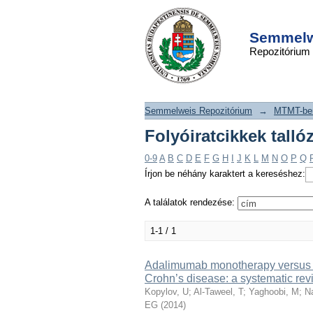
Folyóiratcikkek t
DSpace/Manakin Repository
szerint "Yaghoobi, M
Semmelwe
Repozitórium
Semmelweis Repozitórium
→
MTMT-ben
Folyóiratcikkek tall
0-9
A
B
C
D
E
F
G
H
I
J
K
L
M
N
O
P
Q
Írjon be néhány karaktert a kereséshez:
A találatok rendezése:
1-1 / 1
Adalimumab monotherapy versus c
Crohn’s disease: a systematic re
Kopylov, U
;
Al-Taweel, T
;
Yaghoobi, M
;
N
EG
(
2014
)