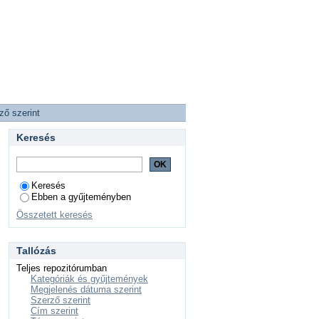
ző szerint
Keresés
Keresés
Ebben a gyűjteményben
Összetett keresés
Tallózás
Teljes repozitórumban
Kategóriák és gyűjtemények
Megjelenés dátuma szerint
Szerző szerint
Cím szerint