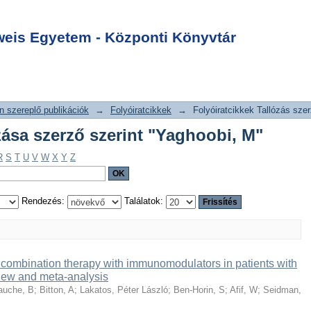
allózása szerző
Login
"
is Egyetem - Központi Könyvtár
 szereplő publikációk
→
Folyóiratcikkek
→
Folyóiratcikkek Tallózás szer
ózása szerző szerint "Yaghoobi, M"
R
S
T
U
V
W
X
Y
Z
Rendezés:
Találatok:
ombination therapy with immunomodulators in patients with
view and meta-analysis
auche, B
;
Bitton, A
;
Lakatos, Péter László
;
Ben-Horin, S
;
Afif, W
;
Seidman,