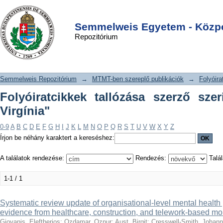
Folyóiratcikkek tallózása szerző
DSpace/Manakin Repository
Login
szerint "da Conceição, Virgínia"
Semmelweis Egyetem - Közpo
Repozitórium
Semmelweis Repozitórium
→
MTMT-ben szereplő publikációk
→
Folyóira
Folyóiratcikkek tallózása szerző sze
Virgínia"
0-9
A
B
C
D
E
F
G
H
I
J
K
L
M
N
O
P
Q
R
S
T
U
V
W
X
Y
Z
Írjon be néhány karaktert a kereséshez:
A találatok rendezése:
Rendezés:
Talál
1-1 / 1
Systematic review update of organisational-level mental health 
evidence from healthcare, construction, and telework-based mob
Giovanis, Eleftherios
;
Ozdamar, Oznur
;
Aust, Birgit
;
Cresswell-Smith, Johan