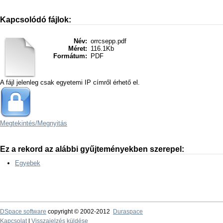
Kapcsolódó fájlok:
Név:
orrcsepp.pdf
Méret:
116.1Kb
Formátum:
PDF
A fájl jelenleg csak egyetemi IP címről érhető el.
Megtekintés/
Megnyitás
Ez a rekord az alábbi gyűjteményekben szerepel:
Egyebek
DSpace software
copyright © 2002-2012
Duraspace
Kapcsolat
|
Visszajelzés küldése