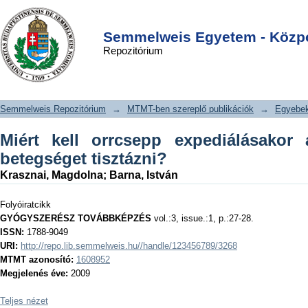
Miért kell orrcsepp expediálásakor a
DSpace/Manakin Repository
Login
magasvérnyomás betegséget
Semmelweis Egyetem - Közpo
Repozitórium
tisztázni?
Semmelweis Repozitórium
→
MTMT-ben szereplő publikációk
→
Egyebe
Miért kell orrcsepp expediálásako
betegséget tisztázni?
Krasznai, Magdolna
;
Barna, István
Folyóiratcikk
GYÓGYSZERÉSZ TOVÁBBKÉPZÉS
vol.:3, issue.:1, p.:27-28.
ISSN:
1788-9049
URI:
http://repo.lib.semmelweis.hu//handle/123456789/3268
MTMT azonosító:
1608952
Megjelenés éve:
2009
Teljes nézet