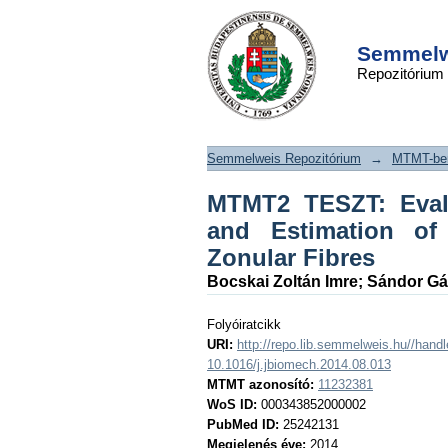
MTMT2 TESZT: Eva
DSpace/Manakin Repository
Mechanical Behavio
Semmelwe
Repozitórium
of the Elastic Prop
Zonular Fibres
Semmelweis Repozitórium
→
MTMT-ben
MTMT2 TESZT: Evalu
and Estimation of 
Zonular Fibres
Bocskai Zoltán Imre
;
Sándor Gá
Folyóiratcikk
URI:
http://repo.lib.semmelweis.hu//han
10.1016/j.jbiomech.2014.08.013
MTMT azonosító:
11232381
WoS ID:
000343852000002
PubMed ID:
25242131
Megjelenés éve:
2014