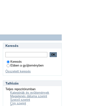
Keresés
Keresés
Ebben a gyűjteményben
Összetett keresés
Tallózás
Teljes repozitórumban
Kategóriák és gyűjtemények
Megjelenés dátuma szerint
Szerző szerint
Cím szerint