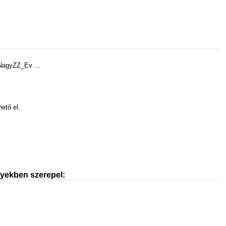
NagyZZ_Ev ...
hető el.
nyekben szerepel: