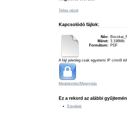
Teljes nézet
Kapcsolódó fájlok:
Név:
Bocskai_
Méret:
3.198Mb
Formátum:
PDF
A fájl jelenleg csak egyetemi IP címről ér
Megtekintés/
Megnyitás
Ez a rekord az alábbi gyűjtemé
Egyebek