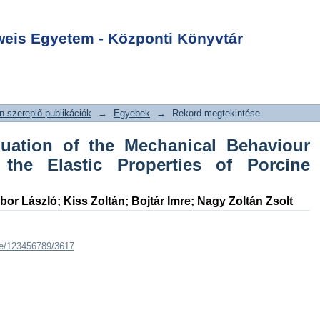
luation of the
Login
ur and Estimation
is Egyetem - Központi Könyvtár
erties of Porcine
 szereplő publikációk
→
Egyebek
→
Rekord megtekintése
ation of the Mechanical Behaviour
the Elastic Properties of Porcine
bor László
;
Kiss Zoltán
;
Bojtár Imre
;
Nagy Zoltán Zsolt
dle/123456789/3617