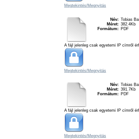
Megtekintés/
Megnyitás
Név:
Tobias Bali
Méret:
382.4Kb
Formátum:
PDF
A fájl jelenleg csak egyetemi IP címről ér
Megtekintés/
Megnyitás
Név:
Tobias Bali
Méret:
391.7Kb
Formátum:
PDF
A fájl jelenleg csak egyetemi IP címről ér
Megtekintés/
Megnyitás