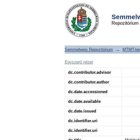
Molekuláris mark
DSpace/Manakin Repository
differenciált pajzsm
Semmelwe
Repozitórium
Semmelweis Repozitórium
→
MTMT-ben
Egyszerű nézet
dc.contributor.advisor
dc.contributor.author
dc.date.accessioned
dc.date.available
dc.date.issued
dc.identifier.uri
dc.identifier.uri