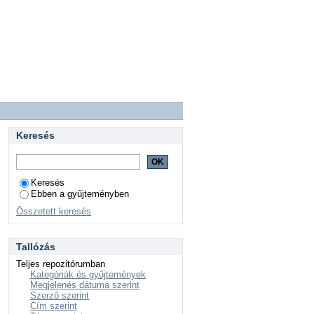
Keresés
Keresés
Ebben a gyűjteményben
Összetett keresés
Tallózás
Teljes repozitórumban
Kategóriák és gyűjtemények
Megjelenés dátuma szerint
Szerző szerint
Cím szerint