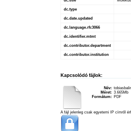
dc.title
Molekulá
dc.type
dc.date.updated
dc.language.rfc3066
dc.identifier.mtmt
dc.contributor.department
dc.contributor.institution
Kapcsolódó fájlok:
Név:
tobiasbalin
Méret:
3.665Mb
Formátum:
PDF
A fájl jelenleg csak egyetemi IP címről ér