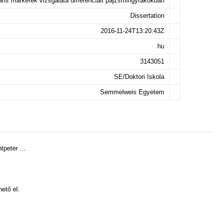
ris markerek vizsgálata differenciált pajzsmirigyrákokban
Dissertation
2016-11-24T13:20:43Z
hu
3143051
SE/Doktori Iskola
Semmelweis Egyetem
tpeter ...
hető el.