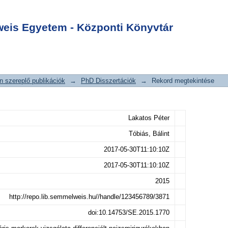
erek vizsgálata
Login
irigyrákokban
is Egyetem - Központi Könyvtár
 szereplő publikációk
→
PhD Disszertációk
→
Rekord megtekintése
Lakatos Péter
Tóbiás, Bálint
2017-05-30T11:10:10Z
2017-05-30T11:10:10Z
2015
http://repo.lib.semmelweis.hu//handle/123456789/3871
doi:10.14753/SE.2015.1770