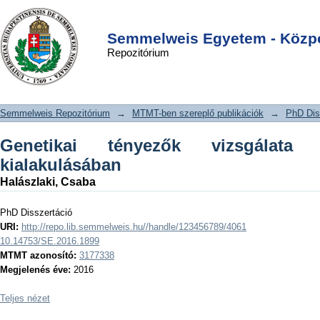
Genetikai tényezők vizsgálata a
DSpace/Manakin Repository
Login
pajzsmirigyrák kialakulásában
Semmelweis Egyetem - Közpo
Repozitórium
Semmelweis Repozitórium
→
MTMT-ben szereplő publikációk
→
PhD Dis
Genetikai tényezők vizsgálata 
kialakulásában
Halászlaki, Csaba
PhD Disszertáció
URI:
http://repo.lib.semmelweis.hu//handle/123456789/4061
10.14753/SE.2016.1899
MTMT azonosító:
3177338
Megjelenés éve:
2016
Teljes nézet