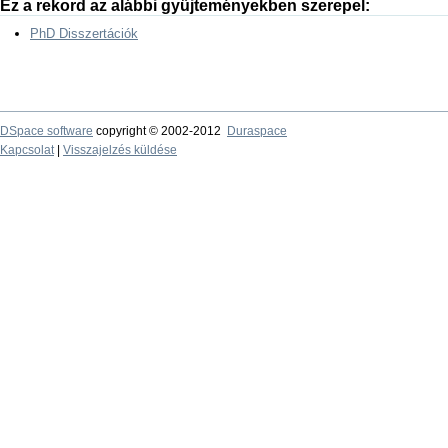
Ez a rekord az alábbi gyűjteményekben szerepel:
PhD Disszertációk
DSpace software
copyright © 2002-2012
Duraspace
Kapcsolat
|
Visszajelzés küldése