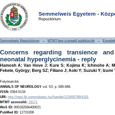
Concerns regarding transience and
DSpace/Manakin Repository
Login
heterozygosity in neonatal
Semmelweis Egyetem - Közpo
Repozitórium
hyperglycinemia - reply
Semmelweis Repozitórium
→
MTMT-ben szereplő publikációk
→
Egyebe
Concerns regarding transience and
neonatal hyperglycinemia - reply
Hamosh A
;
Van Hove J
;
Kure S
;
Kojima K
;
Ichinohe A
;
M
Fekete, György
;
Berg SZ
;
Filiano J
;
Aoki Y
;
Suzuki Y
;
Izumi 
Folyóiratcikk
ANNALS OF NEUROLOGY
vol.:53, p.:685-686.
ISSN:
0364-5134
URI:
http://repo.lib.semmelweis.hu//handle/123456789/4191
MTMT azonosító:
19171
WoS ID:
000182566400021
PubMed ID:
12731008