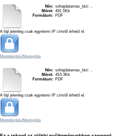
Név:
sohajdatamas_tézi ...
Méret:
491.5Kb
Formátum:
PDF
A fájl jelenleg csak egyetemi IP címről érhető el.
Megtekintés/
Megnyitás
Név:
sohajdatamas_tézi ...
Méret:
453.3Kb
Formátum:
PDF
A fájl jelenleg csak egyetemi IP címről érhető el.
Megtekintés/
Megnyitás
Ez a rekord az alábbi gyűjteményekben szerepel: