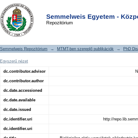
Biológiailag aktív vegyületek
DSpace/Manakin Repository
Login
ciklodextrin komplexei: stabilitást és
Semmelweis Egyetem - Közpo
Repozitórium
enantiomer elválasztást befolyásoló
tényezők vizsgálata
Semmelweis Repozitórium
→
MTMT-ben szereplő publikációk
→
PhD Dis
Egyszerű nézet
dc.contributor.advisor
N
dc.contributor.author
dc.date.accessioned
dc.date.available
dc.date.issued
dc.identifier.uri
http://repo.lib.se
dc.identifier.uri