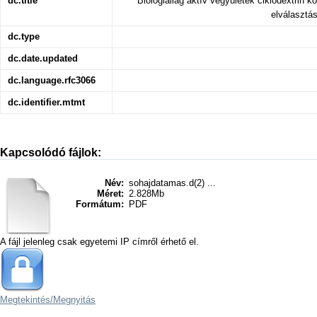
dc.title
Biológiailag aktív vegyületek ciklodextrin k
elválasztás
dc.type
dc.date.updated
dc.language.rfc3066
dc.identifier.mtmt
Kapcsolódó fájlok:
Név:
sohajdatamas.d(2) ...
Méret:
2.828Mb
Formátum:
PDF
A fájl jelenleg csak egyetemi IP címről érhető el.
Megtekintés/
Megnyitás