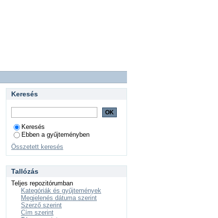
Keresés
Keresés
Ebben a gyűjteményben
Összetett keresés
Tallózás
Teljes repozitórumban
Kategóriák és gyűjtemények
Megjelenés dátuma szerint
Szerző szerint
Cím szerint