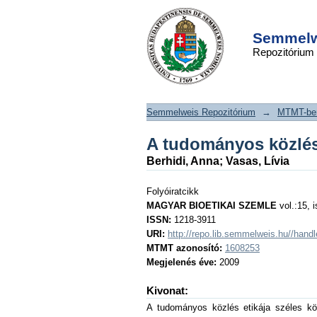
A tudományos közlés
DSpace/Manakin Repository
Semmelwe
Repozitórium
Semmelweis Repozitórium
→
MTMT-ben
A tudományos közlés
Berhidi, Anna
;
Vasas, Lívia
Folyóiratcikk
MAGYAR BIOETIKAI SZEMLE
vol.:15, i
ISSN:
1218-3911
URI:
http://repo.lib.semmelweis.hu//han
MTMT azonosító:
1608253
Megjelenés éve:
2009
Kivonat:
A tudományos közlés etikája széles kör