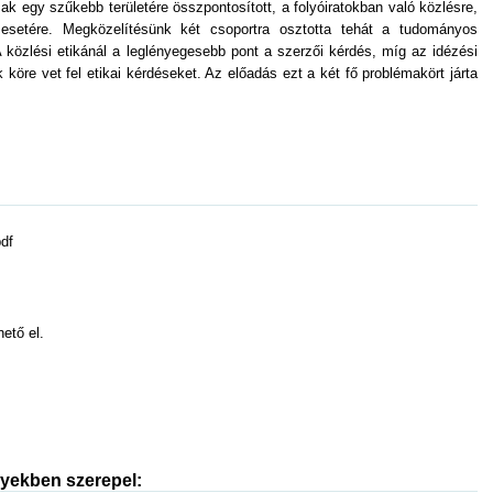
k egy szűkebb területére összpontosított, a folyóiratokban való közlésre,
és esetére. Megközelítésünk két csoportra osztotta tehát a tudományos
 A közlési etikánál a leglényegesebb pont a szerzői kérdés, míg az idézési
 köre vet fel etikai kérdéseket. Az előadás ezt a két fő problémakört járta
df
hető el.
nyekben szerepel: