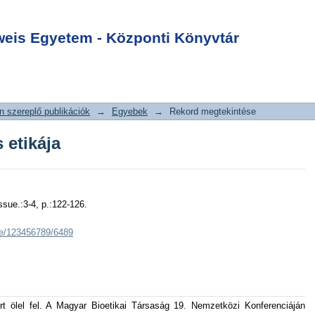
 etikája
Login
is Egyetem - Központi Könyvtár
 szereplő publikációk
→
Egyebek
→
Rekord megtekintése
 etikája
ssue.:3-4, p.:122-126.
dle/123456789/6489
t ölel fel. A Magyar Bioetikai Társaság 19. Nemzetközi Konferenciáján