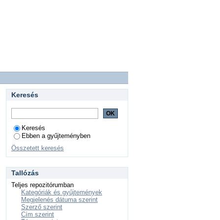
Keresés
Keresés
Ebben a gyűjteményben
Összetett keresés
Tallózás
Teljes repozitórumban
Kategóriák és gyűjtemények
Megjelenés dátuma szerint
Szerző szerint
Cím szerint