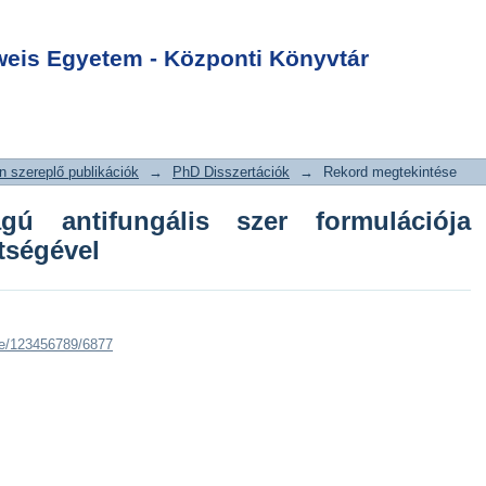
ágú antifungális
Login
 nanorendszerek
is Egyetem - Központi Könyvtár
 szereplő publikációk
→
PhD Disszertációk
→
Rekord megtekintése
gú antifungális szer formulációja
tségével
dle/123456789/6877