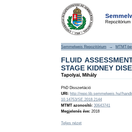
FLUID ASSESSMEN
DSpace/Manakin Repository
MEASURES IN END
Semmelwe
Repozitórium
DISEASE
Semmelweis Repozitórium
→
MTMT-ben
FLUID ASSESSMENT
STAGE KIDNEY DIS
Tapolyai, Mihály
PhD Disszertáció
URI:
http://repo.lib.semmelweis.hu//han
10.14753/SE.2018.2144
MTMT azonosító:
30643741
Megjelenés éve:
2018
Teljes nézet