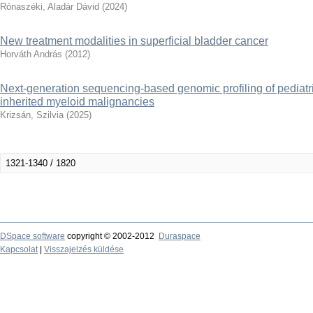
Rónaszéki, Aladár Dávid
(
2024
)
New treatment modalities in superficial bladder cancer
Horváth András
(
2012
)
Next-generation sequencing-based genomic profiling of pediat
inherited myeloid malignancies
Krizsán, Szilvia
(
2025
)
1321-1340 / 1820
DSpace software
copyright © 2002-2012
Duraspace
Kapcsolat
|
Visszajelzés küldése