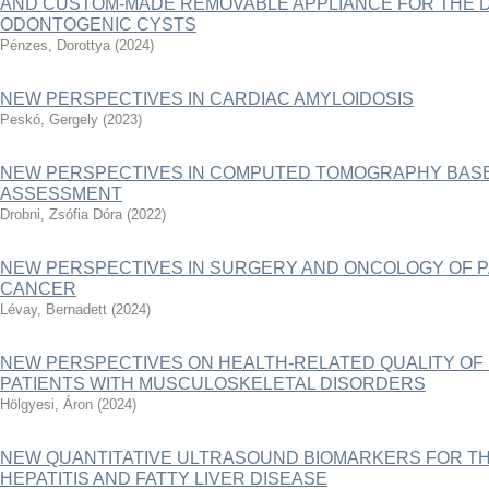
AND CUSTOM-MADE REMOVABLE APPLIANCE FOR THE 
ODONTOGENIC CYSTS
Pénzes, Dorottya
(
2024
)
NEW PERSPECTIVES IN CARDIAC AMYLOIDOSIS
Peskó, Gergely
(
2023
)
NEW PERSPECTIVES IN COMPUTED TOMOGRAPHY BAS
ASSESSMENT
Drobni, Zsófia Dóra
(
2022
)
NEW PERSPECTIVES IN SURGERY AND ONCOLOGY OF P
CANCER
Lévay, Bernadett
(
2024
)
NEW PERSPECTIVES ON HEALTH-RELATED QUALITY OF 
PATIENTS WITH MUSCULOSKELETAL DISORDERS
Hölgyesi, Áron
(
2024
)
NEW QUANTITATIVE ULTRASOUND BIOMARKERS FOR TH
HEPATITIS AND FATTY LIVER DISEASE