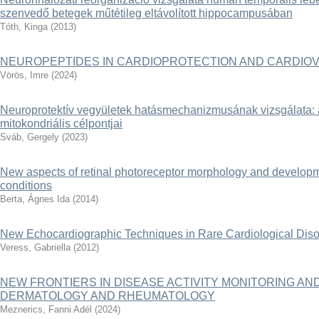
szenvedő betegek műtétileg eltávolított hippocampusában
Tóth, Kinga
(
2013
)
NEUROPEPTIDES IN CARDIOPROTECTION AND CARDIO
Vörös, Imre
(
2024
)
Neuroprotektív vegyületek hatásmechanizmusának vizsgálata: a
mitokondriális célpontjai
Sváb, Gergely
(
2023
)
New aspects of retinal photoreceptor morphology and developm
conditions
Berta, Ágnes Ida
(
2014
)
New Echocardiographic Techniques in Rare Cardiological Diso
Veress, Gabriella
(
2012
)
NEW FRONTIERS IN DISEASE ACTIVITY MONITORING AND
DERMATOLOGY AND RHEUMATOLOGY
Meznerics, Fanni Adél
(
2024
)