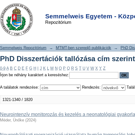
PhD Disszertációk tallózása cím
DSpace/Manakin Repository
Login
szerint
Semmelweis Egyetem - Közpo
Repozitórium
Semmelweis Repozitórium
→
MTMT-ben szereplő publikációk
→
PhD Dis
PhD Disszertációk tallózása cím szerint
0-9
A
B
C
D
E
F
G
H
I
J
K
L
M
N
O
P
Q
R
S
T
U
V
W
X
Y
Z
Írjon be néhány karaktert a kereséshez:
A találatok rendezése:
Rendezés:
Talál
1321-1340 / 1820
Neurointenzív monitorozás és kezelés a neonatológiai gyakorl
Méder, Ünőke
(
2024
)
Neuronhálózati reorganizáció vizsgálata humán temporális leb