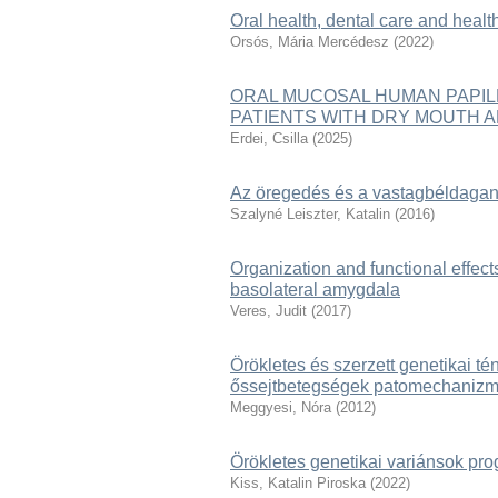
Oral health, dental care and healt
Orsós, Mária Mercédesz
(
2022
)
ORAL MUCOSAL HUMAN PAPIL
PATIENTS WITH DRY MOUTH 
Erdei, Csilla
(
2025
)
Az öregedés és a vastagbéldagan
Szalyné Leiszter, Katalin
(
2016
)
Organization and functional effects 
basolateral amygdala
Veres, Judit
(
2017
)
Örökletes és szerzett genetikai 
őssejtbetegségek patomechaniz
Meggyesi, Nóra
(
2012
)
Örökletes genetikai variánsok pro
Kiss, Katalin Piroska
(
2022
)