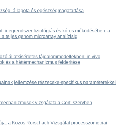
szségi állapota és egészségmagatartása
ti idegrendszer fiziológiás és kóros működésében: a
 a teljes genom microarray analízisig
ző állatkísérletes fájdalommodellekben: in vivo
ok és a háttérmechanizmus felderítése
ainak jellemzése részecske-specifikus paraméterekkel
mechanizmusok vizsgálata a Corti szervben
kája: a Közös Rorschach Vizsgálat processzometriai