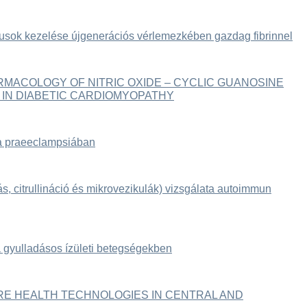
ktusok kezelése újgenerációs vérlemezkében gazdag fibrinnel
MACOLOGY OF NITRIC OXIDE – CYCLIC GUANOSINE
IN DIABETIC CARDIOMYOPATHY
ta praeeclampsiában
, citrullináció és mikrovezikulák) vizsgálata autoimmun
a gyulladásos ízületi betegségekben
E HEALTH TECHNOLOGIES IN CENTRAL AND