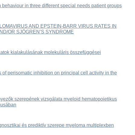
h behaviour in three different special needs patient groups
LOMAVIRUS AND EPSTEIN-BARR VIRUS RATES IN
AND/OR SJÖGREN’S SYNDROME
atok kialakulásának molekuláris összefüggései
of perisomatic inhibition on principal cell activity in the
tényezők szerepének vizsgálata myeloid hematopoietikus
musában
gnosztikai és prediktív szerepe myeloma multiplexben