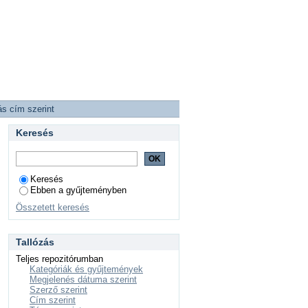
ás cím szerint
Keresés
Keresés
Ebben a gyűjteményben
Összetett keresés
Tallózás
Teljes repozitórumban
Kategóriák és gyűjtemények
Megjelenés dátuma szerint
Szerző szerint
Cím szerint