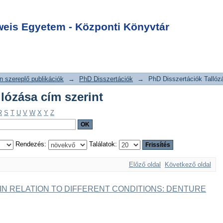
k tallózása cím
Login
is Egyetem - Központi Könyvtár
 szereplő publikációk
→
PhD Disszertációk
→
PhD Disszertációk Tallóz
llózása cím szerint
R
S
T
U
V
W
X
Y
Z
Rendezés:
Találatok:
Előző oldal
Következő oldal
N RELATION TO DIFFERENT CONDITIONS: DENTURE