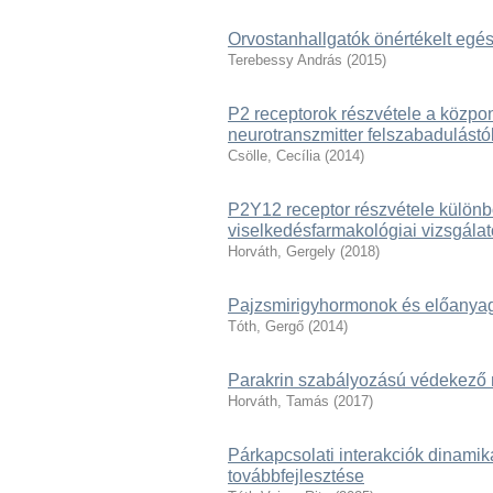
Orvostanhallgatók önértékelt egé
Terebessy András
(
2015
)
P2 receptorok részvétele a közpon
neurotranszmitter felszabadulástól
Csölle, Cecília
(
2014
)
P2Y12 receptor részvétele különbö
viselkedésfarmakológiai vizsgálat
Horváth, Gergely
(
2018
)
Pajzsmirigyhormonok és előanyag
Tóth, Gergő
(
2014
)
Parakrin szabályozású védekező 
Horváth, Tamás
(
2017
)
Párkapcsolati interakciók dinami
továbbfejlesztése