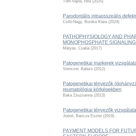
Tóth-Vajna, Rita
(
2025
)
Parodontális intraosszeális defe
Csifó-Nagy, Boróka Klára
(
2024
)
PATHOPHYSIOLOGY AND PHAR
MONOPHOSPHATE SIGNALING 
Mátyás, Csaba
(
2017
)
Patogenetikai markerek vizsgála
Stenczer, Balázs
(
2012
)
Patogenetikai tényezők (dohányzás
reumatológiai kórképekben
Baka Zsuzsanna
(
2013
)
Patogenetikai tényezők vizsgálat
Joóné, Baricza Eszter
(
2019
)
PAYMENT MODELS FOR FUTUR