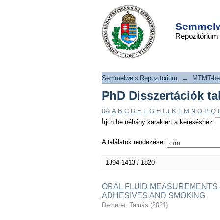
PhD Disszertáció
DSpace/Manakin Repository
szerint
Semmelwe
Repozitórium
Semmelweis Repozitórium
→
MTMT-ben
PhD Disszertációk ta
0-9
A
B
C
D
E
F
G
H
I
J
K
L
M
N
O
P
Q
Írjon be néhány karaktert a kereséshez:
A találatok rendezése:
1394-1413 / 1820
ORAL FLUID MEASUREMENTS I
ADHESIVES AND SMOKING
Demeter, Tamás
(
2021
)