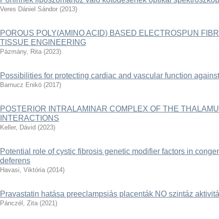
Veres Dániel Sándor
(
2013
)
POROUS POLY(AMINO ACID) BASED ELECTROSPUN FIB
TISSUE ENGINEERING
Pázmány, Rita
(
2023
)
Possibilities for protecting cardiac and vascular function agains
Barnucz Enikö
(
2017
)
POSTERIOR INTRALAMINAR COMPLEX OF THE THALAMU
INTERACTIONS
Keller, Dávid
(
2023
)
Potential role of cystic fibrosis genetic modifier factors in conge
deferens
Havasi, Viktória
(
2014
)
Pravastatin hatása preeclampsiás placenták NO szintáz aktivit
Pánczél, Zita
(
2021
)