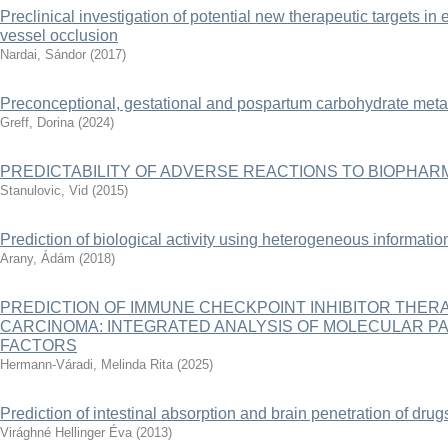
Preclinical investigation of potential new therapeutic targets in
vessel occlusion
Nardai, Sándor
(
2017
)
Preconceptional, gestational and pospartum carbohydrate meta
Greff, Dorina
(
2024
)
PREDICTABILITY OF ADVERSE REACTIONS TO BIOPHA
Stanulovic, Vid
(
2015
)
Prediction of biological activity using heterogeneous informati
Arany, Ádám
(
2018
)
PREDICTION OF IMMUNE CHECKPOINT INHIBITOR THERA
CARCINOMA: INTEGRATED ANALYSIS OF MOLECULAR PA
FACTORS
Hermann-Váradi, Melinda Rita
(
2025
)
Prediction of intestinal absorption and brain penetration of drug
Virághné Hellinger Éva
(
2013
)