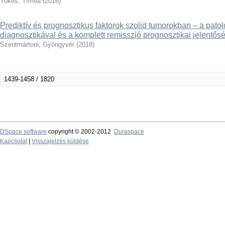
Tőkés, Tímea
(
2016
)
Prediktív és prognosztikus faktorok szolid tumorokban – a patoló
diagnosztikával és a komplett remisszió prognosztikai jelentős
Szentmártoni, Gyöngyvér
(
2018
)
1439-1458 / 1820
DSpace software
copyright © 2002-2012
Duraspace
Kapcsolat
|
Visszajelzés küldése