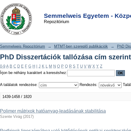
PhD Disszertációk tallózása cím
DSpace/Manakin Repository
Login
szerint
Semmelweis Egyetem - Közpo
Repozitórium
Semmelweis Repozitórium
→
MTMT-ben szereplő publikációk
→
PhD Dis
PhD Disszertációk tallózása cím szerint
0-9
A
B
C
D
E
F
G
H
I
J
K
L
M
N
O
P
Q
R
S
T
U
V
W
X
Y
Z
Írjon be néhány karaktert a kereséshez:
A találatok rendezése:
Rendezés:
Talál
1439-1458 / 1820
Polimer mátrixok hatóanyag-leadásának stabilitása
Szente Virág
(
2017
)
Porfirinek liposzómához való kötődésének optikai spektroszkóp