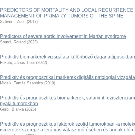
PREDICTORS OF MORTALITY AND LOCAL RECURRENCE 
MANAGEMENT OF PRIMARY TUMORS OF THE SPINE
Szövérfi, Zsolt
(
2017
)
Predictors of severe aortic involvement in Marfan syndrome
Stengl, Roland
(
2025
)
Prediktív biomarkerek vizsgálata különböző daganattípusokban
Fekete, János Tibor
(
2022
)
Prediktív és prognosztikai markerek digitális patológiai vizsgá
Micsik, Tamás Szabolcs
(
2019
)
Prediktív és prognosztikus biomarkerek, valamint rezisztencia
nyaki tumorokban
Gurbi, Bianka
(
2025
)
Prediktív és prognosztikus faktorok szolid tumorokban -a moleku
ismeretek szerepe a terápiás válasz mérésében és annak előre