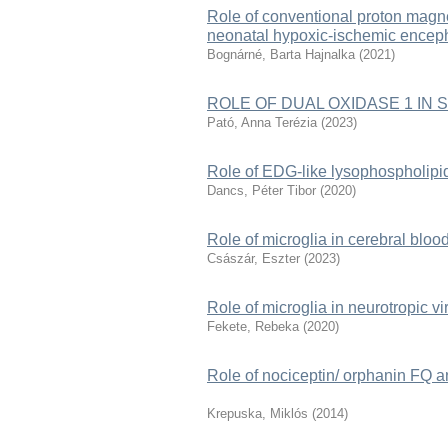
Role of conventional proton magne
neonatal hypoxic-ischemic encep
Bognárné, Barta Hajnalka
(
2021
)
ROLE OF DUAL OXIDASE 1 IN
Pató, Anna Terézia
(
2023
)
Role of EDG-like lysophospholipid 
Dancs, Péter Tibor
(
2020
)
Role of microglia in cerebral bloo
Császár, Eszter
(
2023
)
Role of microglia in neurotropic vir
Fekete, Rebeka
(
2020
)
Role of nociceptin/ orphanin FQ a
Krepuska, Miklós
(
2014
)