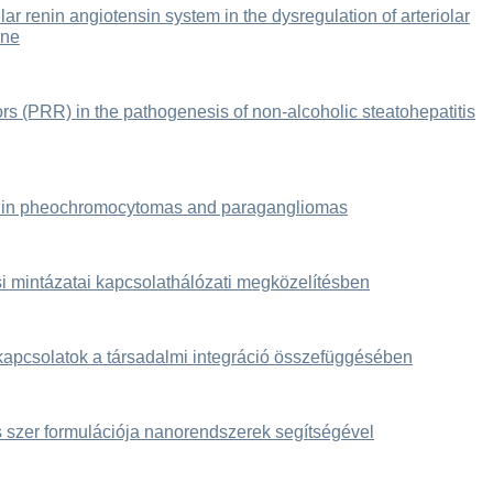
lar renin angiotensin system in the dysregulation of arteriolar
ine
ors (PRR) in the pathogenesis of non-alcoholic steatohepatitis
e in pheochromocytomas and paragangliomas
 mintázatai kapcsolathálózati megközelítésben
apcsolatok a társadalmi integráció összefüggésében
s szer formulációja nanorendszerek segítségével