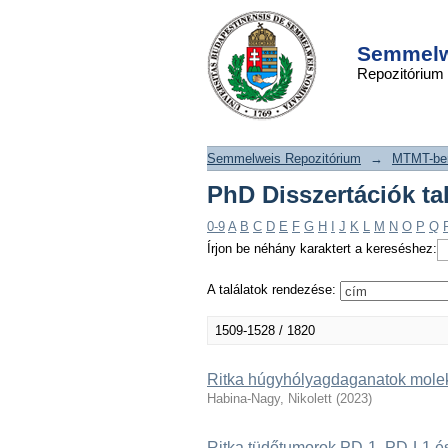
PhD Disszertáció
DSpace/Manakin Repository
szerint
Semmelwe
Repozitórium
Semmelweis Repozitórium
→
MTMT-ben
PhD Disszertációk ta
0-9
A
B
C
D
E
F
G
H
I
J
K
L
M
N
O
P
Q
Írjon be néhány karaktert a kereséshez:
A találatok rendezése:
1509-1528 / 1820
Ritka húgyhólyagdaganatok moleku
Habina-Nagy, Nikolett
(
2023
)
Ritka tüdőtumorok PD-1, PD-L1 és