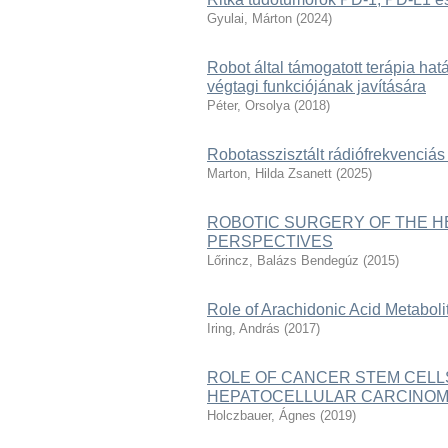
Gyulai, Márton
(
2024
)
Robot által támogatott terápia ha
végtagi funkciójának javítására
Péter, Orsolya
(
2018
)
Robotasszisztált rádiófrekvenciás 
Marton, Hilda Zsanett
(
2025
)
ROBOTIC SURGERY OF THE HE
PERSPECTIVES
Lőrincz, Balázs Bendegúz
(
2015
)
Role of Arachidonic Acid Metaboli
Iring, András
(
2017
)
ROLE OF CANCER STEM CELLS
HEPATOCELLULAR CARCINOMA
Holczbauer, Ágnes
(
2019
)