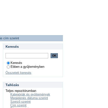
ás cím szerint
Keresés
Keresés
Ebben a gyűjteményben
Összetett keresés
Tallózás
Teljes repozitórumban
Kategóriák és gyűjtemények
Megjelenés dátuma szerint
Szerző szerint
Cím szerint