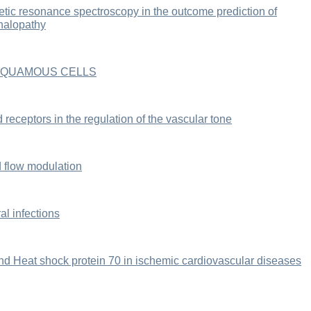
tic resonance spectroscopy in the outcome prediction of
halopathy
 SQUAMOUS CELLS
receptors in the regulation of the vascular tone
d flow modulation
al infections
nd Heat shock protein 70 in ischemic cardiovascular diseases