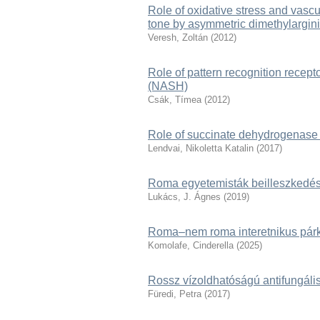
Role of oxidative stress and vascu
tone by asymmetric dimethylargin
Veresh, Zoltán
(
2012
)
Role of pattern recognition recept
(NASH)
Csák, Tímea
(
2012
)
Role of succinate dehydrogenas
Lendvai, Nikoletta Katalin
(
2017
)
Roma egyetemisták beilleszkedési
Lukács, J. Ágnes
(
2019
)
Roma–nem roma interetnikus párk
Komolafe, Cinderella
(
2025
)
Rossz vízoldhatóságú antifungáli
Füredi, Petra
(
2017
)