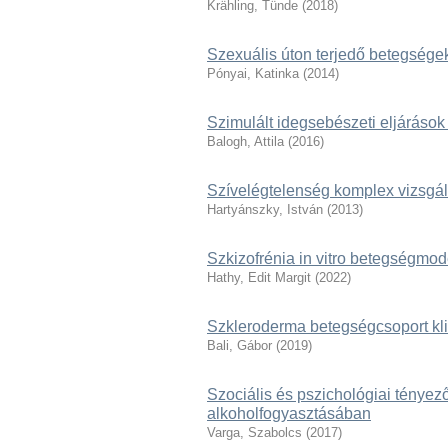
Krähling, Tünde
(
2018
)
Szexuális úton terjedő betegsége
Pónyai, Katinka
(
2014
)
Szimulált idegsebészeti eljárások 
Balogh, Attila
(
2016
)
Szívelégtelenség komplex vizsgál
Hartyánszky, István
(
2013
)
Szkizofrénia in vitro betegségmod
Hathy, Edit Margit
(
2022
)
Szkleroderma betegségcsoport kli
Bali, Gábor
(
2019
)
Szociális és pszichológiai ténye
alkoholfogyasztásában
Varga, Szabolcs
(
2017
)