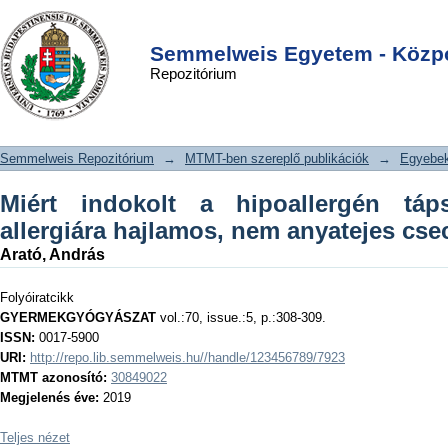
Miért indokolt a hipoallergén
DSpace/Manakin Repository
Login
tápszerek alkalmazása allergiára
Semmelweis Egyetem - Közpo
Repozitórium
hajlamos, nem anyatejes
csecsemőkben?
Semmelweis Repozitórium
→
MTMT-ben szereplő publikációk
→
Egyebe
Miért indokolt a hipoallergén táp
allergiára hajlamos, nem anyatejes c
Arató, András
Folyóiratcikk
GYERMEKGYÓGYÁSZAT
vol.:70, issue.:5, p.:308-309.
ISSN:
0017-5900
URI:
http://repo.lib.semmelweis.hu//handle/123456789/7923
MTMT azonosító:
30849022
Megjelenés éve:
2019
Teljes nézet