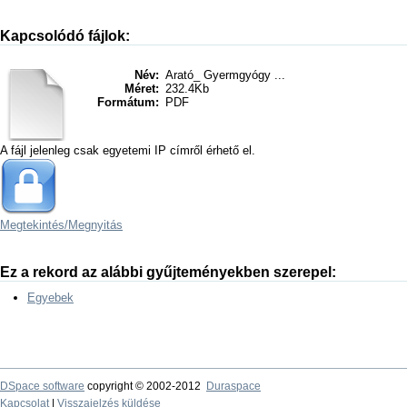
Kapcsolódó fájlok:
Név:
Arató_ Gyermgyógy ...
Méret:
232.4Kb
Formátum:
PDF
A fájl jelenleg csak egyetemi IP címről érhető el.
Megtekintés/
Megnyitás
Ez a rekord az alábbi gyűjteményekben szerepel:
Egyebek
DSpace software
copyright © 2002-2012
Duraspace
Kapcsolat
|
Visszajelzés küldése