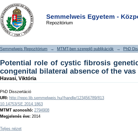
Potential role of cystic fibrosis genetic
DSpace/Manakin Repository
Login
modifier factors in congenital bilateral
Semmelweis Egyetem - Közpo
Repozitórium
absence of the vas deferens
Semmelweis Repozitórium
→
MTMT-ben szereplő publikációk
→
PhD Dis
Potential role of cystic fibrosis geneti
congenital bilateral absence of the vas
Havasi, Viktória
PhD Disszertáció
URI:
http://repo.lib.semmelweis.hu//handle/123456789/813
10.14753/SE.2014.1863
MTMT azonosító:
2794908
Megjelenés éve:
2014
Teljes nézet