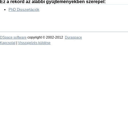
Ez a rekord az alábbi gyűjteményekben szerepel:
PhD Disszertációk
DSpace software
copyright © 2002-2012
Duraspace
Kapcsolat
|
Visszajelzés küldése